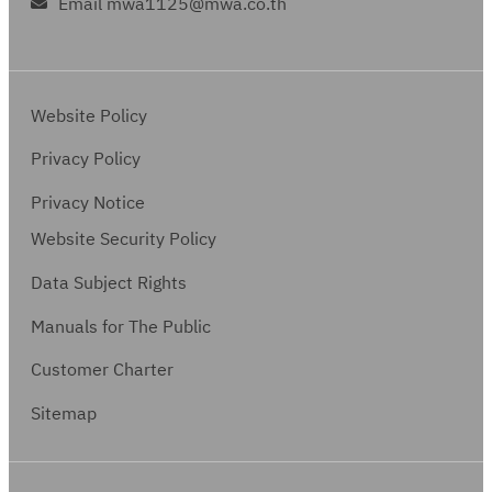
Email mwa1125@mwa.co.th
Website Policy
Privacy Policy
Privacy Notice
Website Security Policy
Data Subject Rights
Manuals for The Public
Customer Charter
Sitemap