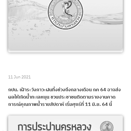
11 Jun 2021
กปน. เฝ้าระวังภาวะฝนทิ้งช่วงถึงกลางเดือน กค 64 อาจส่ง
ผลให้เกิดน้ำทะเลหนุน ชวนประชาชนติดตามรายงานคาด
การณ์คุณภาพน้ำรายสัปดาห์ เริ่มศุกร์ที่ 11 มิ.ย. 64 นี้