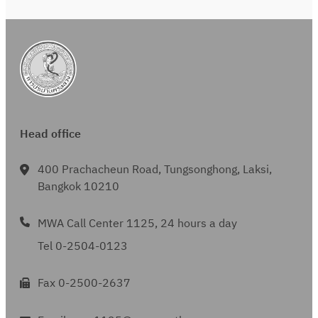
Head office
400 Prachacheun Road, Tungsonghong, Laksi,
Bangkok 10210
MWA Call Center 1125, 24 hours a day
Tel 0-2504-0123
Fax 0-2500-2637