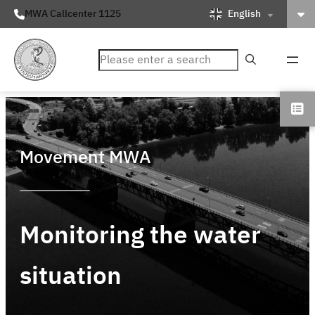
English
MWA Callcenter 1125
ค้นหา
Movement MWA
Monitoring the water
situation