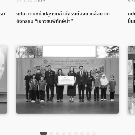
21 ก.ค. 2569
9 ก
บรม
กปน. เดินหน้าปลูกจิตสำนึกรักษ์สิ่งแวดล้อม จัด
กปน
กิจกรรม “เยาวชนพิทักษ์น้ำ”
ปั้น