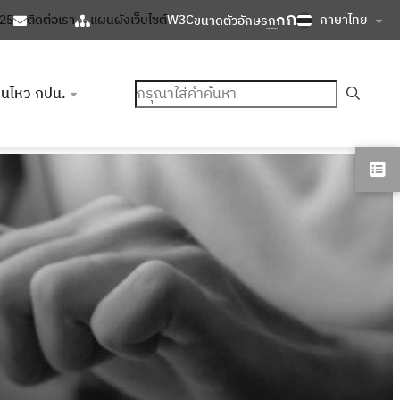
ก
ก
ภาษาไทย
125
ติดต่อเรา
แผนผังเว็บไซต์
W3C
ขนาดตัวอักษร
ก
ค้นหา
อนไหว กปน.