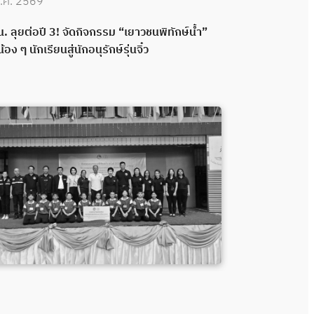
.ค. 2569
30 มิ.ย. 2569
. ลุยต่อปี 3! จัดกิจกรรม “เยาวชนพิทักษ์น้ำ”
กปน. เดินหน้าพ
น้อง ๆ นักเรียนสู่นักอนุรักษ์รุ่นจิ๋ว
กลอง ส่งมอบระ
พลังความร่วมมื