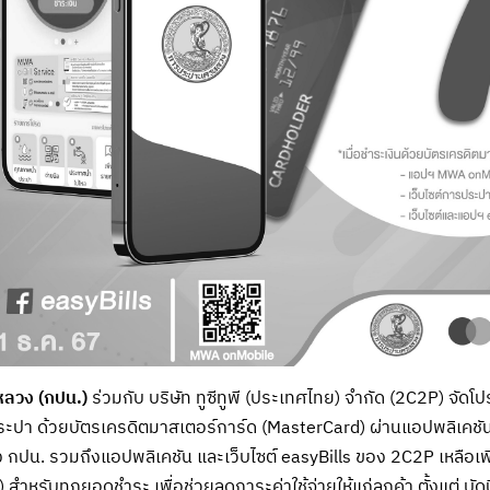
ลวง (กปน.)
ร่วมกับ บริษัท ทูซีทูพี (ประเทศไทย) จำกัด (2C2P) จัดโป
ประปา ด้วยบัตรเครดิตมาสเตอร์การ์ด (MasterCard) ผ่านแอปพลิเคช
ง กปน. รวมถึงแอปพลิเคชัน และเว็บไซต์ easyBills ของ 2C2P เหลือเ
สำหรับทุกยอดชำระ เพื่อช่วยลดภาระค่าใช้จ่ายให้แก่ลูกค้า ตั้งแต่ บั