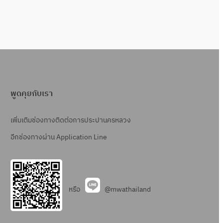
พูดคุยกับเรา
เพิ่มเติมช่องทางติดต่อการประปานครหลวง
อีกช่องทางผ่าน Application Line
หรือ
@mwathailand