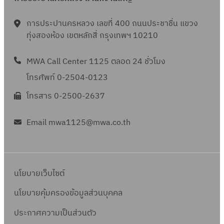
การประปานครหลวง เลขที่ 400 ถนนประชาชื่น แขวง
ทุ่งสองห้อง เขตหลักสี่ กรุงเทพฯ 10210
MWA Call Center 1125 ตลอด 24 ชั่วโมง
โทรศัพท์ 0-2504-0123
โทรสาร 0-2500-2637
Email mwa1125@mwa.co.th
นโยบายเว็บไซต์
นโยบายคุ้มครองข้อมูลส่วนบุคคล
ประกาศความเป็นส่วนตัว