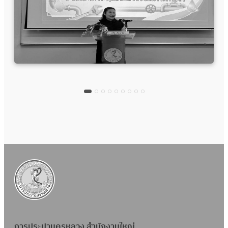
การประปานครหลวง สำนักงานใหญ่