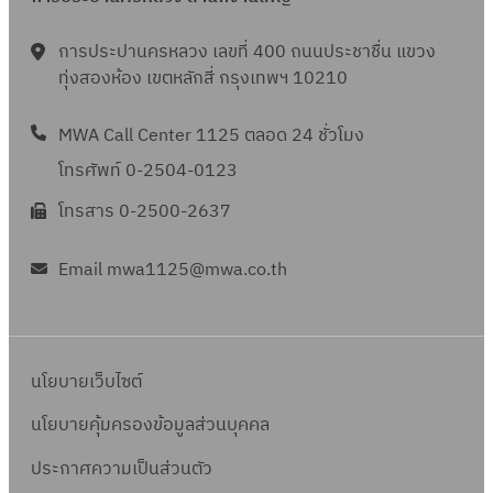
การประปานครหลวง เลขที่ 400 ถนนประชาชื่น แขวง
ทุ่งสองห้อง เขตหลักสี่ กรุงเทพฯ 10210
MWA Call Center 1125 ตลอด 24 ชั่วโมง
โทรศัพท์ 0-2504-0123
โทรสาร 0-2500-2637
Email mwa1125@mwa.co.th
นโยบายเว็บไซต์
นโยบายคุ้มครองข้อมูลส่วนบุคคล
ประกาศความเป็นส่วนตัว