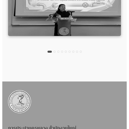
การประปานครหลวง สำนักงานใหญ่