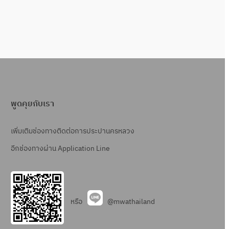
พูดคุยกับเรา
เพิ่มเติมช่องทางติดต่อการประปานครหลวง
อีกช่องทางผ่าน Application Line
หรือ
@mwathailand