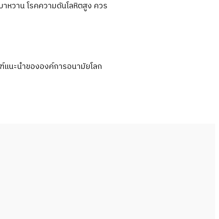
โรคเบาหวาน โรคความดันโลหิตสูง ควร
เกณฑ์แนะนำขององค์การอนามัยโลก