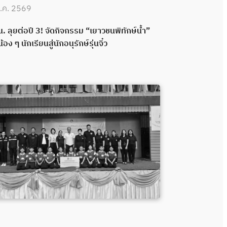
.ค. 2569
30 มิ.ย. 2569
. ลุยต่อปี 3! จัดกิจกรรม “เยาวชนพิทักษ์น้ำ”
กปน. เดินหน้าพ
น้อง ๆ นักเรียนสู่นักอนุรักษ์รุ่นจิ๋ว
กลอง ส่งมอบระ
พลังความร่วมมื