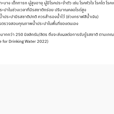
มเปาะบาง เด็กทารก ผู้สูงอายุ ผู้มีโรคประจำตัว เช่น โรคหัวใจ โรคไต 
ประปาในช่วงเวลาที่มีรสชาติกร่อย ปริมาณคลอไรด์สูง
 น้ำประปามีรสชาติปกติ ควรสำรองน้ำไว้ (ช่วงกราฟสีน้ำเงิน)
ตรวจสอบคุณภาพน้ำประปาในพื้นที่ของตนเอง
องมากกว่า 250 มิลลิกรัม/ลิตร ถึงจะส่งผลต่อการรับรู้รสชาติ ตาม
 for Drinking Water 2022)