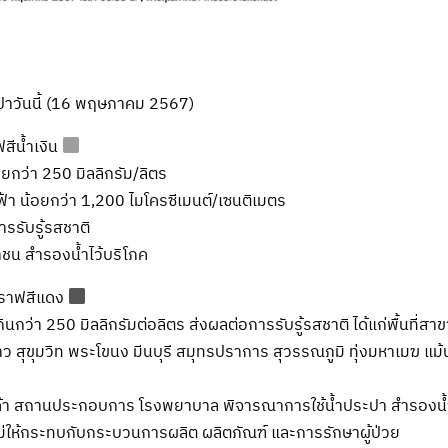
าวันนี้ (16 พฤษภาคม 2567)
ฟสีน้ำเงิน
ยกว่า 250 มิลลิกรัม/ลิตร
า น้อยกว่า 1,200 ไมโครซีเมนต์/เซนติเมตร
ารรับรู้รสชาติ
น สำรองน้ำไว้บริโภค
วงกราฟสีแดง
ินกว่า 250 มิลลิกรัมต่อลิตร ส่งผลต่อการรับรู้รสชาติ ได้แก่พื้นที่สา
สุขุมวิท พระโขนง มีนบุรี สมุทรปราการ สุวรรณภูมิ ทุ่งมหาเมฆ แม้น
กค้า สถานประกอบการ โรงพยาบาล พิจารณาการใช้น้ำประปา สำรองน้ำ
ไม่ให้กระทบกับกระบวนการผลิต ผลิตภัณฑ์ และการรักษาผู้ป่วย