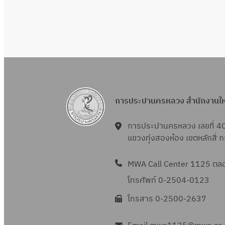
การประปานครหลวง สำนักงานใ
การประปานครหลวง เลขที่ 4
แขวงทุ่งสองห้อง เขตหลักสี่
MWA Call Center 1125 ตลอด
โทรศัพท์ 0-2504-0123
โทรสาร 0-2500-2637