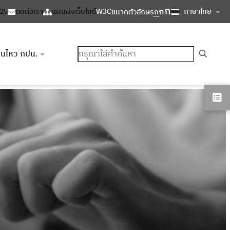
ก
ก
ภาษาไทย
125
ติดต่อเรา
แผนผังเว็บไซต์
W3C
ขนาดตัวอักษร
ก
ค้นหา
อนไหว กปน.