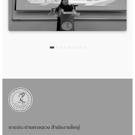
การประปานครหลวง สำนักงานใหญ่