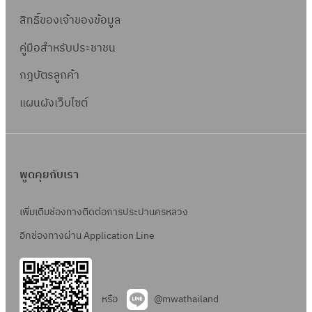
สิทธิ์ข
องเจ้าของข้อมูล
คู่มือสำหรับประชาชน
กฎบัตรลูกค้า
แผนผังเว็บไซต์
พูดคุยกับเรา
เพิ่มเติมช่องทางติดต่อการประปานครหลวง
อีกช่องทางผ่าน Application Line
หรือ
@mwathailand