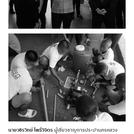
นายวชิรวิทย์ โพธิ์วิจิตร
ผู้เชี่ยวชาญการประปานครหลวง