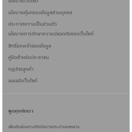
นโยบายเว็บไซต์
นโยบายคุ้มครองข้อมูลส่วนบุคคล
ประกาศความเป็นส่วนตัว
นโยบายการรักษาความปลอดภัยของเว็บไซต์
สิทธิ์ข
องเจ้าของข้อมูล
คู่มือสำหรับประชาชน
กฎบัตรลูกค้า
แผนผังเว็บไซต์
พูดคุยกับเรา
เพิ่มเติมช่องทางติดต่อการประปานครหลวง