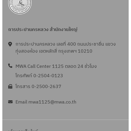
การประปานครหลวง สำนักงานใหญ่
การประปานครหลวง เลขที่ 400 ถนนประชาชื่น แขวง
ทุ่งสองห้อง เขตหลักสี่ กรุงเทพฯ 10210
MWA Call Center 1125 ตลอด 24 ชั่วโมง
โทรศัพท์ 0-2504-0123
โทรสาร 0-2500-2637
Email mwa1125@mwa.co.th