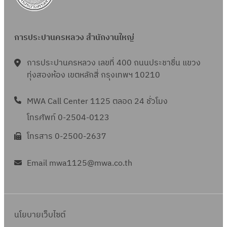
การประปานครหลวง สำนักงานใหญ่
การประปานครหลวง เลขที่ 400 ถนนประชาชื่น แขวง
ทุ่งสองห้อง เขตหลักสี่ กรุงเทพฯ 10210
MWA Call Center 1125 ตลอด 24 ชั่วโมง
โทรศัพท์ 0-2504-0123
โทรสาร 0-2500-2637
Email mwa1125@mwa.co.th
นโยบายเว็บไซต์