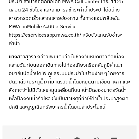
ประปา สามารถติดต่อได้ที่ MWA Call Center โทร. 1125
ตลอด 24 ชั่วโมง และสามารถชำระค่าน้ำประปาได้อย่าง
สะดวกรวดเร็วหลากหลายช่องทาง ทั้งทางแอปพลิเคชัน
MWA onMobile ระบบ e-Service
https://eservicesapp.mwa.co.th/ หรือตัวแทนรับชำระ
ค่าน้ำ
นางสาวสุวรา
กล่าวเพิ่มเติมว่า ในช่วงวันหยุดยาวต่อเนื่อง
หลายวัน ก่อนออกเดินทางไปท่องเที่ยวหรือกลับภูมิลำเนา
อย่าลืมปิดน้ำปิดไฟ ดูแลระบบประปาในบ้านง่าย ๆ โดยการ
ปิดวาล์ว (ประตูน้ำ) ที่มาตรวัดน้ำโดยหมุนตามเข็มนาฬิกา และ
สังเกตว่าไม่มีตัวเลขหมุนเคลื่อนที่บนหน้าปัดของมาตรวัดน้ำ
เพื่อป้องกันน้ำรั่วไหล ซึ่งเป็นสาเหตุที่ทำให้ค่าน้ำประปาสูงผิด
ปกติ และสูญเสียทรัพยากรน้ำโดยเปล่าประโยชน์