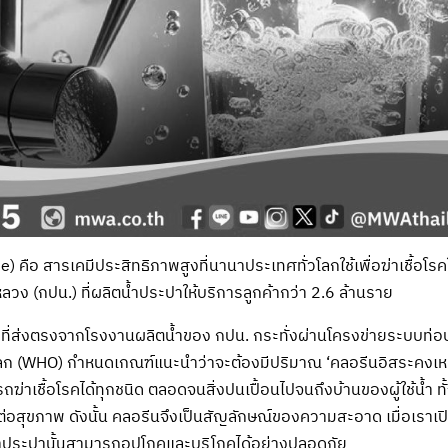
e) คือ สารเคมีประสิทธิภาพสูงที่นานาประเทศทั่วโลกใช้เพื่อฆ่าเชื้
ง (กปน.) ที่ผลิตน้ำประปาให้บริการลูกค้ากว่า 2.6 ล้านราย
ที่ส่งตรงจากโรงงานผลิตน้ำของ กปน. กระทั่งผ่านโครงข่ายระบบท่อ
ก (WHO) กำหนดเกณฑ์แนะนำว่าจะต้องมีปริมาณ ‘คลอรีนอิสระคงเหลือ’ 
ถฆ่าเชื้อโรคได้ทุกชนิด ตลอดจนสิ่งปนเปื้อนไปจนถึงบ้านของผู้ใช้น้ำ 
่อสุขภาพ ดังนั้น คลอรีนจึงเป็นสัญลักษณ์ของความสะอาด เมื่อเราเปิด
ำประปานั้นสามารถอุปโภคและบริโภคได้อย่างปลอดภัย