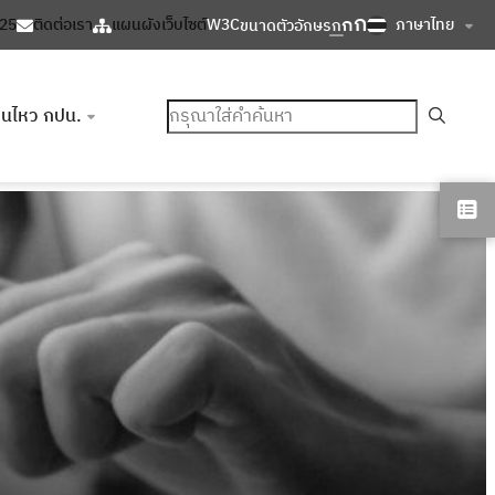
ก
ก
ภาษาไทย
125
ติดต่อเรา
แผนผังเว็บไซต์
W3C
ขนาดตัวอักษร
ก
ค้นหา
อนไหว กปน.