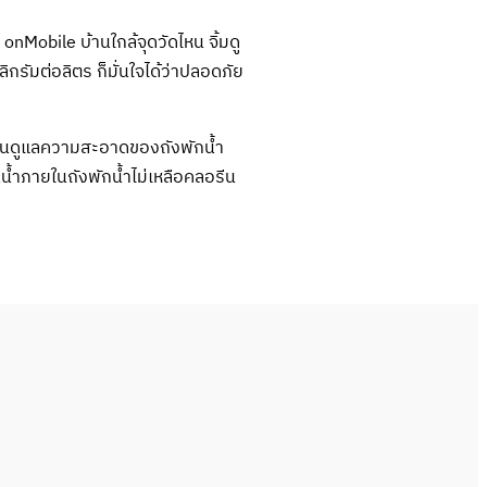
Mobile บ้านใกล้จุดวัดไหน จิ้มดู
ิกรัมต่อลิตร ก็มั่นใจได้ว่าปลอดภัย
หมั่นดูแลความสะอาดของถังพักน้ำ
้ำภายในถังพักน้ำไม่เหลือคลอรีน