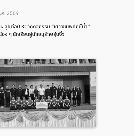
.ค. 2569
30 มิ.ย. 2569
. ลุยต่อปี 3! จัดกิจกรรม “เยาวชนพิทักษ์น้ำ”
กปน. เดินหน้าพ
น้อง ๆ นักเรียนสู่นักอนุรักษ์รุ่นจิ๋ว
กลอง ส่งมอบระ
พลังความร่วมมื