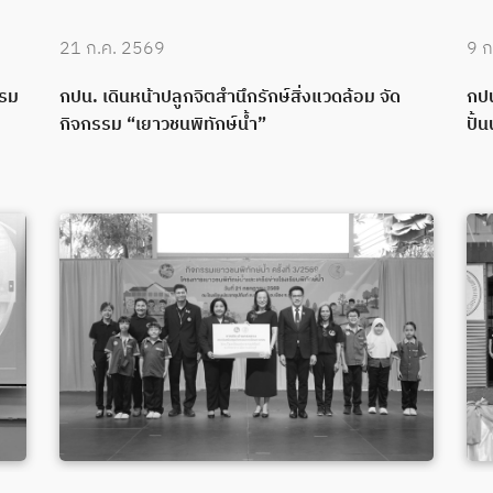
21 ก.ค. 2569
9 ก
บรม
กปน. เดินหน้าปลูกจิตสำนึกรักษ์สิ่งแวดล้อม จัด
กปน
กิจกรรม “เยาวชนพิทักษ์น้ำ”
ปั้น