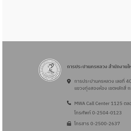
การประปานครหลวง สำนักงานใ
การประปานครหลวง เลขที่ 4
แขวงทุ่งสองห้อง เขตหลักสี่
MWA Call Center 1125 ตลอด
โทรศัพท์ 0-2504-0123
โทรสาร 0-2500-2637