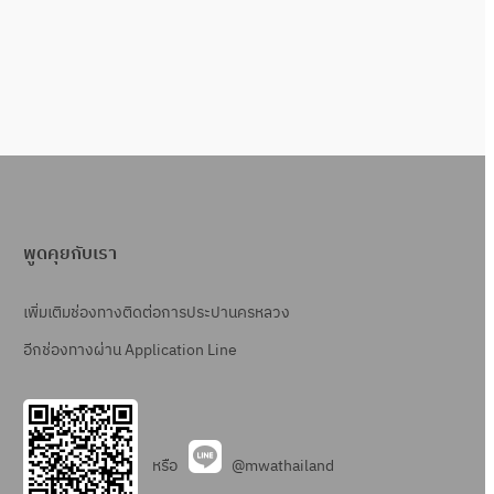
พูดคุยกับเรา
เพิ่มเติมช่องทางติดต่อการประปานครหลวง
อีกช่องทางผ่าน Application Line
หรือ
@mwathailand