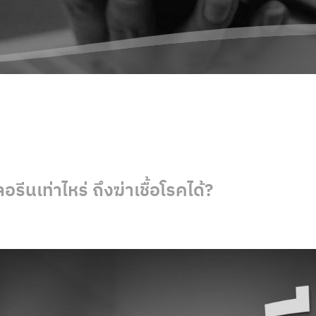
ีนเท่าไหร่ ถึงฆ่าเชื้อโรคได้?