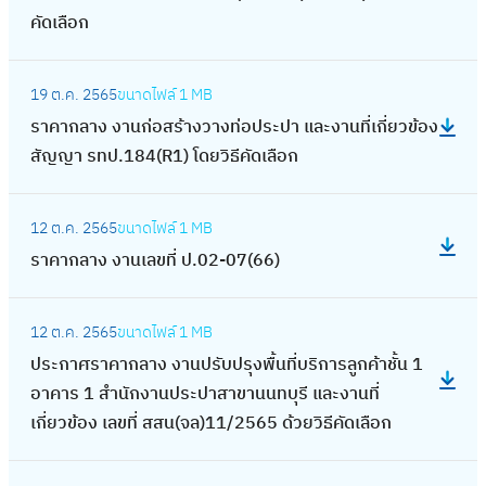
สี
า
ท่
ค
ล
ป
คัดเลือก
ง
ก
ย
น
อ
า
ะ
า
ว
ล
พื้
ที่
ป
ร
:
ง
แ
า
า
น
เ
ร
19 ต.ค. 2565
ขนาดไฟล์
1 MB
สำ
ร
า
ล
ง
ง
ที่
กี่
ะ
ราคากลาง งานก่อสร้างวางท่อประปา และงานที่เกี่ยวข้อง
นั
า
น
ะ
ท่
ง
สำ
ย
ป
สัญญา รทป.184(R1) โดยวิธีคัดเลือก
ก
ค
ที่
ง
อ
า
นั
ว
า
ง
า
เ
า
ป
น
ก
:
ข้
แ
า
ก
กี่
น
ร
12 ต.ค. 2565
ขนาดไฟล์
1 MB
จ้
ง
ร
อ
ล
น
ล
ย
ที่
ะ
ราคากลาง งานเลขที่ ป.02-07(66)
า
า
า
ง
ะ
พ
า
ว
เ
ป
ง
น
ค
ด้
ง
ร้
ง
ข้
:
กี่
า
ก่
ป
า
า
า
อ
12 ต.ค. 2565
ขนาดไฟล์
1 MB
ง
อ
ป
ย
แ
อ
ร
ก
น
น
ม
ประกาศราคากลาง งานปรับปรุงพื้นที่บริการลูกค้าชั้น 1
า
ง
ร
ว
ล
ส
ะ
ล
ง
ที่
ที่
อาคาร 1 สำนักงานประปาสาขานนทบุรี และงานที่
น
ด้
ะ
ข้
ะ
ร้
ป
า
า
เ
จ
เกี่ยวข้อง เลขที่ สสน(จล)11/2565 ด้วยวิธีคัดเลือก
ก่
า
ก
อ
ง
า
า
ง
น
กี่
อ
อ
น
า
ง
า
ง
ส
ง
ป
:
ย
ด
ส