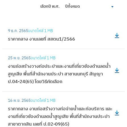
เลือกปี พ.ศ.
ปีทั้งหมด
:
9 ธ.ค. 2565
ขนาดไฟล์
1 MB
ร
ราคากลาง งานเลขที่ สสตน1/2566
า
ค
:
า
25 พ.ย. 2565
ขนาดไฟล์
1 MB
ง
ก
งานก่อสร้างวางท่อประปาและงานที่เกี่ยวข้องด้านลดน้ำ
า
ล
สูญเสีย พื้นที่สำนักงานประปา สาขานนทบุรี สัญญา
น
า
ป.04-24(65) โดยวิธีคัดเลือก
ก่
ง
อ
ง
:
ส
16 พ.ย. 2565
ขนาดไฟล์
1 MB
า
ร
ร้
ราคากลาง งานก่อสร้างวางท่อจ่ายน้ำและท่อบริการ และ
น
า
า
งานที่เกี่ยวข้องด้านลดน้ำสูญเสีย พื้นที่สำนักงานประปา
เ
ค
ง
สาขาตากสิน เลขที่ ป.02-09(65)
ล
า