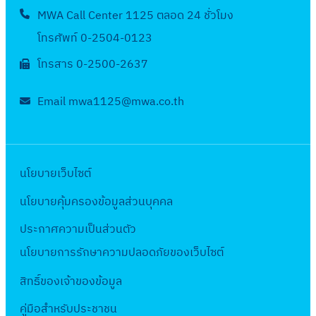
ห
ก
น
ที่
เ
บ
ป
MWA Call Center 1125 ตลอด 24 ชั่วโมง
ที่
า
อ
รั
ป
เ
ค
อ
.
ป
ค
ป
โทรศัพท์ 0-2504-0123
บ
ร
กี่
ร
ก
1
.
า
ร
พื้
โทรสาร 0-2500-2637
ะ
ย
า
เ
8
0
ร
ะ
น
จำ
ว
ะ
ลิ
4
2
1
ป
ที่
Email mwa1125@mwa.co.th
ปี
ข้
ห์
ก
(
-
สำ
า
สำ
ง
อ
ท
สั
R
0
นั
แ
นั
บ
ง
า
ญ
1
9
ก
ล
ก
ป
สั
ง
ญ
)
(
ง
ะ
นโยบายเว็บไซต์
ง
ร
ญ
ห้
า
โ
6
า
ง
า
ะ
ญ
อ
นโยบายคุ้มครองข้อมูลส่วนบุคคล
จ
ด
5
น
า
น
ม
า
ง
ล
ย
)
ป
น
ประกาศความเป็นส่วนตัว
ทั่
า
ส
ป
.
วิ
ร
ที่
ว
นโยบายการรักษาความปลอดภัยของเว็บไซต์
ณ
ศ
ฏิ
1
ธี
ะ
เ
ไ
2
ป
บั
0
คั
สิทธิ์ข
องเจ้าของข้อมูล
ป
กี่
ป
5
-
ติ
7
ด
า
ย
อ
คู่มือสำหรับประชาชน
6
2
ก