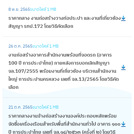
ท่
ง
:
เ
า
ก
อ
8 พ.ย. 2565
ขนาดไฟล์
1 MB
า
ร
กี่
ง
ล
จ่
ราคากลาง งานก่อสร้างวางท่อประปา และงานที่เกี่ยวข้อง
น
า
ย
ว
า
า
สัญญา รทป.172 โดยวิธีคัดเลือก
ก่
ค
ว
า
ง
ย
อ
า
ข้
ง
ง
:
น้ำ
ส
ก
อ
ท่
26 ต.ค. 2565
ขนาดไฟล์
1 MB
า
ง
แ
ร้
ล
ง
อ
งานก่อสร้างอาคารสำนักงานพร้อมที่จอดรถ (อาคาร
น
า
ล
า
า
ด้
ป
100 ปี การประปาไทย) ภายหลังการบอกเลิกสัญญา
ก่
น
ะ
ง
ง
า
ร
จล.107/2555 พร้อมงานที่เกี่ยวข้อง บริเวณสำนักงาน
อ
ก่
ท่
ว
ง
น
ะ
ใหญ่ การประปานครหลวง เลขที่ จล.13/2565 โดยวิธีคัด
ส
อ
อ
า
า
ล
ป
เลือก
ร้
ส
บ
ง
น
ด
า
า
ร้
ริ
ท่
ก่
:
น้ำ
แ
ง
า
ก
อ
21 ต.ค. 2565
ขนาดไฟล์
1 MB
อ
ร
สู
ล
ว
ง
า
ป
ราคากลางงานจ้างก่อสร้างงานองค์ประกอบหลักพร้อม
ส
า
ญ
ะ
า
อ
ร
ร
จัดซื้อเครื่องเรือนสำหรับพื้นที่สำนักงานทั่วไป อาคาร ๑๐๐
ร้
ค
เ
ง
ง
า
แ
ะ
ปี การประปาไทย เลขที่ จล.๑๔/๒๕๖๓ (ครั้งที่ ๒) โดยวิธี
า
า