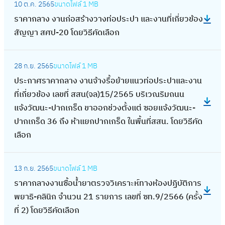
ล
ศ
สั
น
ง
10 ต.ค. 2565
ขนาดไฟล์
1 MB
า
า
รั
ร
ว
ร
ร้
ด
ร
ญ
ที่
า
ราคากลาง งานก่อสร้างวางท่อประปา และงานที่เกี่ยวข้อง
ข
น
บ
า
ข้
ถ
า
น้ำ
า
ญ
เ
น
สัญญา สศป-20 โดยวิธีคัดเลือก
า
เ
ป
ค
อ
(
ง
สู
ค
า
กี่
อ
น
ล
รุ
า
ง
อ
ว
ญ
า
ร
:
ย
ง
น
ข
ง
ก
สั
า
า
28 ก.ย. 2565
ขนาดไฟล์
1 MB
เ
ก
ท
ป
ว
ค์
ท
ที่
กำ
ล
ญ
ค
ง
ประกาศราคากลาง งานจ้างรื้อย้ายแนวท่อประปาและงาน
สี
ล
ป
ร
ข้
ป
บุ
ป
ลั
า
ญ
า
ท่
ที่เกี่ยวข้อง เลขที่ สสน(จล)15/2565 บริเวณริมถนน
ย
า
.
ะ
อ
ร
รี
.
ง
ง
า
ร
อ
แจ้งวัฒนะ-ปากเกร็ด ขาออกช่วงตั้งแต่ ซอยแจ้งวัฒนะ-
พื้
ง
1
ก
ง
ะ
สั
0
น้ำ
ง
ร
1
ป
ปากเกร็ด 36 ถึง ห้าแยกปากเกร็ด ในพื้นที่สสน. โดยวิธีคัด
น
ง
7
า
สั
ก
ญ
2
พื้
า
ท
0
ร
เลือก
ที่
า
4
ศ
ญ
อ
ญ
-
น
น
ป
0
ะ
สำ
น
โ
ร
ญ
บ
า
0
ที่
ก่
.
:
ปี
ป
นั
ป
ด
า
า
ห
ป
7
13 ก.ย. 2565
ขนาดไฟล์
1 MB
สำ
อ
1
ร
ก
า
ก
รั
ย
ค
ร
ลั
.
(
ราคากลางงานซื้อน้ำยาตรวจวิเคราะห์ทางห้องปฏิบัติการ
นั
ส
7
า
า
แ
ง
บ
วิ
า
ท
ก
0
6
พยาธิ-คลินิก จำนวน 21 รายการ เลขที่ ซท.9/2566 (ครั้ง
ก
ร้
3
ค
ร
ล
า
ป
ธี
ก
ป
พ
4
6
ที่ 2) โดยวิธีคัดเลือก
ง
า
โ
า
ป
ะ
น
รุ
คั
ล
.
ร้
-
)