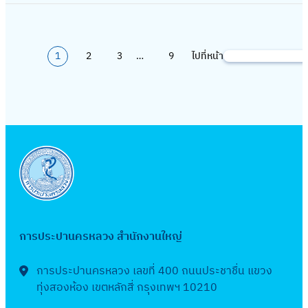
า
ง
ด
ก
ร
ง
ป
ง
ด
า
1
อ
2
น
ว
ย
ล
ะ
า
ร
พื้
เ
ง
7
ม
4
ป
า
วิ
า
ป
น
ะ
น
ลื
ง
2
จั
(
ร
ง
1
2
3
…
9
ไปที่หน้า
ธี
ง
ค้
า
ที่
ป
ที่
อ
า
โ
ด
6
ะ
ท่
คั
ง
น
ไ
เ
า
บ
ก
น
ด
ซื้
5
ป
อ
ด
า
ห
ท
กี่
ส
ริ
จ้
ย
อ
)
า
ป
เ
น
า
ย
ย
า
ก
า
วิ
เ
โ
ส
ร
ลื
ซื้
)
ว
ข
า
ง
ธี
ค
ด
า
ะ
อ
อ
ภ
ข้
า
ร
รื้
คั
รื่
ย
ข
ป
ก
น้ำ
า
อ
ต
ลู
อ
ด
อ
วิ
า
า
ย
ย
ง
า
ก
ย้
เ
ง
ธี
ป
แ
า
ห
สั
ก
ค้
า
ลื
เ
คั
ร
ล
ต
ลั
ญ
สิ
า
ย
อ
การประปานครหลวง สำนักงานใหญ่
รื
ด
ะ
ะ
ร
ง
ญ
น
ชั้
แ
ก
อ
เ
ช
ง
ว
ก
า
เ
น
น
การประปานครหลวง เลขที่ 400 ถนนประชาชื่น แขวง
น
ลื
า
า
จ
า
ร
ล
1
ทุ่งสองห้อง เขตหลักสี่ กรุงเทพฯ 10210
ว
สำ
อ
ชื่
น
วิ
ร
ท
ข
อ
ท่