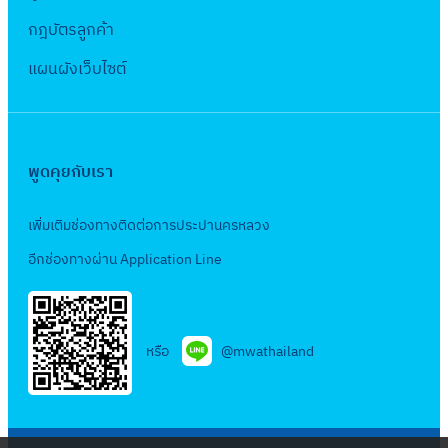
/
เ
ส
ว
า
6
0
า
2
กฎบัตรลูกค้า
ลื
า
ข้
ค
สั
โ
ร
5
อ
ข
อ
แผนผังเว็บไซต์
า
ญ
ด
พ
5
ก
า
ง
ร
ญ
ย
ย
5
น
เ
๑
า
วิ
า
พ
น
ล
๐
เ
ธี
ธิ
ร้
ท
ข
พูดคุยกับเรา
๐
ล
คั
-
อ
บุ
ที่
ปี
ข
ด
ค
ม
รี
ส
เพิ่มเติมช่องทางติดต่อการประปานครหลวง
ก
ที่
เ
ลิ
ง
แ
ส
า
อีกช่องทางผ่าน Application Line
ส
ลื
นิ
า
ล
น
ร
ส
อ
ก
น
ะ
(
ป
ช
ก
จำ
ที่
ง
จ
ร
.
น
เ
หรือ
@mwathailand
า
ล
ะ
จ
ว
กี่
น
)
ป
ล
น
ย
ที่
1
า
.
2
ว
เ
5