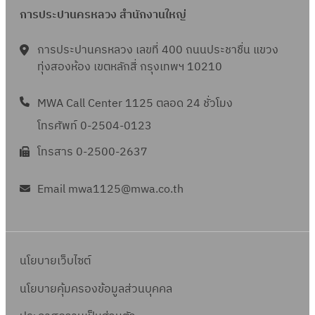
การประปานครหลวง สำนักงานใหญ่
การประปานครหลวง เลขที่ 400 ถนนประชาชื่น แขวง
ทุ่งสองห้อง เขตหลักสี่ กรุงเทพฯ 10210
MWA Call Center 1125 ตลอด 24 ชั่วโมง
โทรศัพท์ 0-2504-0123
โทรสาร 0-2500-2637
Email mwa1125@mwa.co.th
นโยบายเว็บไซต์
นโยบายคุ้มครองข้อมูลส่วนบุคคล