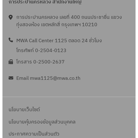
การประปานครหลวง สำนักงานใหญ่
การประปานครหลวง เลขที่ 400 ถนนประชาชื่น แขวง
ทุ่งสองห้อง เขตหลักสี่ กรุงเทพฯ 10210
MWA Call Center 1125 ตลอด 24 ชั่วโมง
โทรศัพท์ 0-2504-0123
โทรสาร 0-2500-2637
Email mwa1125@mwa.co.th
นโยบายเว็บไซต์
นโยบายคุ้มครองข้อมูลส่วนบุคคล
ประกาศความเป็นส่วนตัว