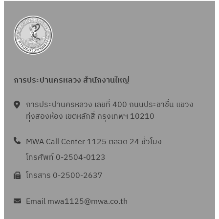
การประปานครหลวง สำนักงานใหญ่
การประปานครหลวง เลขที่ 400 ถนนประชาชื่น แขวง
ทุ่งสองห้อง เขตหลักสี่ กรุงเทพฯ 10210
MWA Call Center 1125 ตลอด 24 ชั่วโมง
โทรศัพท์ 0-2504-0123
โทรสาร 0-2500-2637
Email mwa1125@mwa.co.th