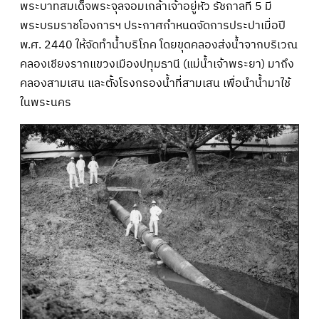
พระบาทสมเด็จพระจุลจอมเกล้าเจ้าอยู่หัว รัชกาลที่ 5 มี
พระบรมราชโองการฯ ประกาศกำหนดจัดการประปาเมื่อปี
พ.ศ. 2440 ให้จัดทำน้ำบริโภค โดยขุดคลองส่งน้ำจากบริเวณ
คลองเชียงรากแขวงเมืองปทุมธานี (แม่น้ำเจ้าพระยา) มาถึง
คลองสามเสน และตั้งโรงกรองน้ำที่สามเสน เพื่อนำน้ำมาใช้
ในพระนคร