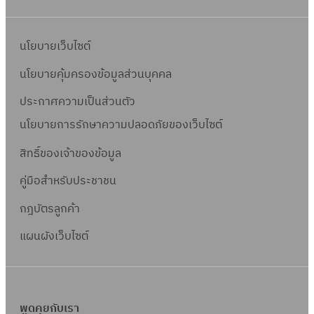
นโยบายเว็บไซต์
นโยบายคุ้มครองข้อมูลส่วนบุคคล
ประกาศความเป็นส่วนตัว
นโยบายการรักษาความปลอดภัยของเว็บไซต์
สิทธิ์ข
องเจ้าของข้อมูล
คู่มือสำหรับประชาชน
กฎบัตรลูกค้า
แผนผังเว็บไซต์
พูดคุยกับเรา