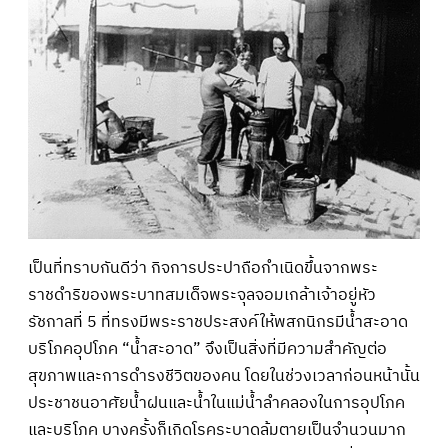
เป็นที่ทราบกันดีว่า กิจการประปาถือกำเนิดขึ้นจากพระ
ราชดำริของพระบาทสมเด็จพระจุลจอมเกล้าเจ้าอยู่หัว
รัชกาลที่ 5 ที่ทรงมีพระราชประสงค์ให้พสกนิกรมีน้ำสะอาด
บริโภคอุปโภค “น้ำสะอาด” จึงเป็นสิ่งที่มีความสำคัญต่อ
สุขภาพและการดำรงชีวิตของคน โดยในช่วงเวลาก่อนหน้านั้น
ประชาชนอาศัยน้ำฝนและน้ำในแม่น้ำลำคลองในการอุปโภค
และบริโภค บางครั้งก็เกิดโรคระบาดล้มตายเป็นจำนวนมาก