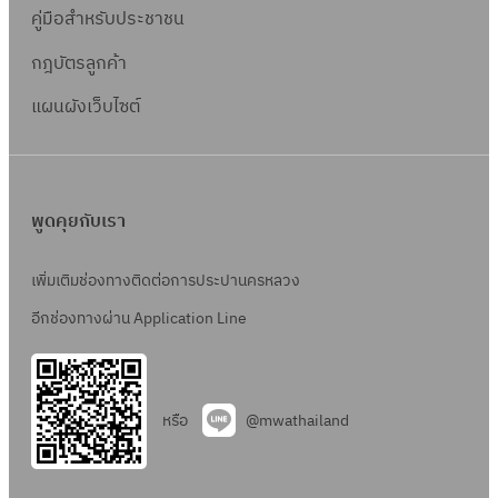
สั
P
เ
4
น
ช
ย
คู่มือสำหรับประชาชน
า
9
ง
S
นิ
ญ
I
ท
)
ก่
-
ว
แ
0
ว
S
ก
ญ
กฎบัตรลูกค้า
T
ค
อ
0
ข้
ล
1
า
-
ส์
า
L
โ
ส
1
แผนผังเว็บไซต์
อ
ะ
ง
9
ง
จ
-
น
ร้
1
ง
ง
ท่
0
า
ค
7
โ
า
สั
า
อ
1
น
ช
4
ล
ง
ญ
น
ป
ก่
-
7
ยี
ว
พูดคุยกับเรา
ญ
ที่
ร
อ
0
ร
า
า
เ
ะ
ส
1
ะ
ง
เพิ่มเติมช่องทางติดต่อการประปานครหลวง
จ
กี่
ป
ร้
0
บ
ท่
ค
อีกช่องทางผ่าน Application Line
ย
า
า
บ
อ
ช
ว
แ
ง
ผ
ป
-
ข้
ล
ว
ลิ
ร
0
อ
ะ
า
หรือ
@mwathailand
ต
ะ
0
ง
ง
ง
น้ำ
ป
6
สั
า
ท่
ป
า