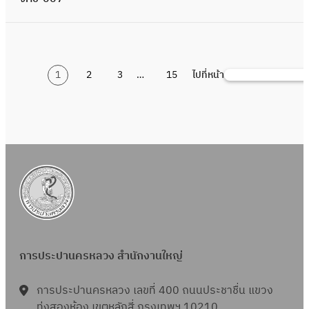
บ
ค
า
ก
ง
ร
ค
ย
ว
ป
ก
ร้
ร
ญ
า
จ่
า
นี
า
า
-
า
ว
ง
า
ว
า
อ
ญ
ร
า
จ้
สู
ศ
น
0
ง
ข้
เ
แ
ด
ง
นิ
า
ท
ย
า
บ
ป
ก่
1
า
อ
รื่
ล
ร
ว
ก
ป
า
น้ำ
ง
1
2
3
…
15
ไปที่หน้า
จ่
ร
ค้
อ
/
น
ง
อ
ะ
า
า
ส์
ท
ง
มี
ด้
า
ะ
น
ส
1
จ้
สั
ง
ง
ค
ง
ง
ร
อิ
น
ว
ย
ก
ห
ร้
า
ญ
ก
า
า
ท่
า
-
เ
บุ
ย
น้ำ
ว
า
า
ง
ญ
า
น
จ้
อ
น
0
ล็
รี
วิ
มี
ด
ง
ด้
า
ร
ที่
า
ป
ก่
1
ก
แ
ธี
น
ร
ว
ว
P
แ
เ
ง
ร
อ
/
ท
ล
ก
บุ
า
า
ย
I
จ้
กี่
ด้
ะ
ส
2
ร
ะ
า
รี
ค
ง
วิ
T
ง
ย
ว
ป
ร้
อ
ส
ร
แ
า
ท่
ธี
-
ร
ว
ย
า
า
นิ
ถ
ท
ล
จ้
อ
ก
9
า
ข้
วิ
แ
การประปานครหลวง สำนักงานใหญ่
ง
ก
า
า
ะ
า
ป
า
0
ย
อ
ธี
ล
ว
ส์
นี
ง
ส
ง
ร
ร
1
ล
ง
ก
การประปานครหลวง เลขที่ 400 ถนนประชาชื่น แขวง
ะ
า
ง
สู
อิ
ถ
ด้
ะ
ท
ะ
ทุ่งสองห้อง เขตหลักสี่ กรุงเทพฯ 10210
สั
า