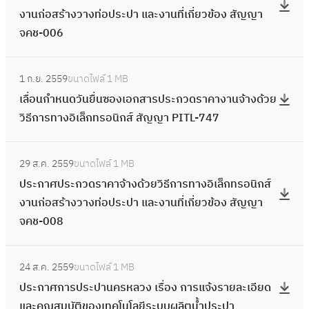
ง
ว
น
ร
ร้
ร
ก
งานก่อสร้างวางท่อประปา และงานที่เกี่ยวข้อง สัญญา
า
ะ
า
จ
สำ
ะ
า
อ
า
จคช-006
ค
ก
น
ส
ร
ก
ง
นิ
ร
า
า
ก่
ภ
ว
ว
ว
:
ก
ท
จ้
ศ
อ
า
จ
1 ก.ย. 2559
ขนาดไฟล์
1 MB
ด
า
เ
ส์
า
า
ป
ส
พ
ส
เลื่อนกำหนดวันยื่นซองเอกสารประกวดราคางานจ้างด้วย
ร
ง
ลื่
ง
ง
ง
ร
ร้
ชั้
ภ
วิธีการทางอิเล็กทรอนิกส์ สัญญา PITL-747
า
ท่
อ
า
อิ
ด้
ะ
า
น
า
ค
อ
น
น
เ
ว
ก
ง
:
ดิ
พ
า
ป
กำ
ก่
ล็
ย
29 ส.ค. 2559
ขนาดไฟล์
1 MB
ว
ว
ป
น
ชั้
จ้
ร
ห
อ
ก
วิ
ประกาศประกวดราคาจ้างด้วยวิธีการทางอิเล็กทรอนิกส์
ด
า
ร
แ
น
า
ะ
น
ส
ท
ธี
งานก่อสร้างวางท่อประปา และงานที่เกี่ยวข้อง สัญญา
ร
ง
ะ
ล
ดิ
ง
ป
ด
ร้
ร
ก
จคช-008
า
ท่
ก
ะ
น
ด้
า
วั
า
อ
า
ค
อ
า
ส
แ
ว
แ
น
ง
:
นิ
ร
า
ป
ศ
ภ
ล
ย
24 ส.ค. 2559
ขนาดไฟล์
1 MB
ล
ยื่
ว
ป
ก
ท
จ้
ร
ป
า
ะ
วิ
ประกาศการประปานครหลวง เรื่อง การแจ้งรายละเอียด
ะ
น
า
ร
ส์
า
า
ะ
ร
พ
ส
ธี
และคุณสมบัติของเทคโนโลยีระบบผลิตน้ำประปา
ง
ซ