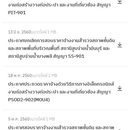
ร
งานก่อสร้างวางท่อประปา และงานที่เกี่ยวข้อง สัญญา
า
ะ
ะ
PIT-901
ค
ก
ก
า
า
ว
:
จ้
ศ
13 มิ.ย. 2560
ขนาดไฟล์
1 MB
ด
ป
า
ป
ประกาศยกเลิกการสอบราคาจ้างงานสำรวจสภาพชั้นดิน
ร
ร
ง
ร
และสภาพพื้นที่บริเวณพื้นที่ สถานีสูบจ่ายน้ำมีนบุรี และ
า
ะ
ด้
ะ
สถานีสูบจ่ายน้ำบางพลี สัญญา SS-901
ค
ก
ว
ก
า
า
ย
ว
:
จ้
ศ
วิ
18 พ.ค. 2560
ขนาดไฟล์
1 MB
ด
ป
า
ย
ธี
ประกาศประกวดราคาจ้างด้วยวิธีการทางอิเล็กทรอนิกส์
ร
ร
ง
ก
ก
งานก่อสร้างวางท่อประปา และงานที่เกี่ยวข้อง สัญญา
า
ะ
ด้
เ
า
PSOD2-902(MOU4)
ค
ก
ว
ลิ
ร
า
า
ย
ก
:
ท
จ้
ศ
วิ
5 พ.ค. 2560
ขนาดไฟล์
1 MB
ก
ป
า
า
ป
ธี
ประกาศสอบราคาจ้างงานสำรวจสภาพชั้นดิน และสภาพ
า
ร