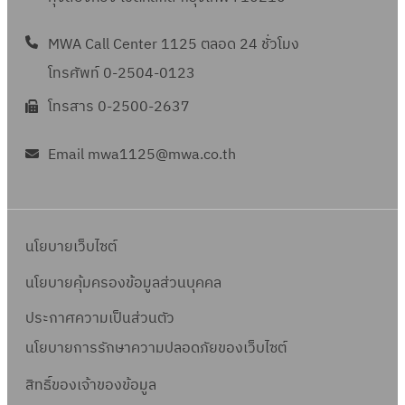
ง
ง
า
บ
เ
า
ว
ป
า
เ
ญ
ร
า
ท่
น
จ่
ล็
นี
ย
า
ง
MWA Call Center 1125 ตลอด 24 ชั่วโมง
อี
ญ
ท
น
อ
ก่
า
ก
สู
วิ
แ
อิ
ย
า
า
โทรศัพท์ 0-2504-0123
ที่
ป
อ
ย
ท
บ
ธี
ล
เ
ด
P
ง
เ
ร
ส
โทรสาร 0-2500-2637
น้ำ
ร
จ่
ก
ะ
ล็
แ
S
อิ
กี่
ะ
ร้
บ
อ
า
า
ง
ก
ล
O
เ
ย
ป
า
Email mwa1125@mwa.co.th
า
นิ
ย
ร
า
ท
ะ
D
ล็
ว
า
ง
ง
ก
น้ำ
ท
น
ร
คุ
2
ก
ข้
แ
ว
พ
ส์
บ
า
ที่
อ
ณ
-
ท
อ
ล
า
ลี
ง
า
ง
เ
นิ
ส
9
ร
ง
นโยบายเว็บไซต์
ะ
ง
สั
า
ง
อิ
กี่
ก
ม
0
อ
สั
ง
ท่
ญ
น
พ
เ
นโยบายคุ้มครองข้อมูลส่วนบุคคล
ย
ส์
บั
2
นิ
ญ
า
อ
ญ
ก่
ลี
ล็
ว
สั
ติ
(
ก
ประกาศความเป็นส่วนตัว
ญ
น
ป
า
อ
สั
ก
ข้
ญ
ข
M
ส์
า
ที่
นโยบายการรักษาความปลอดภัยของเว็บไซต์
ร
S
ส
ญ
ท
อ
ญ
อ
O
ง
จ
เ
ะ
S
ร้
ญ
ร
ง
า
สิทธิ์ข
องเจ้าของข้อมูล
ง
U
า
ค
กี่
ป
-
า
า
อ