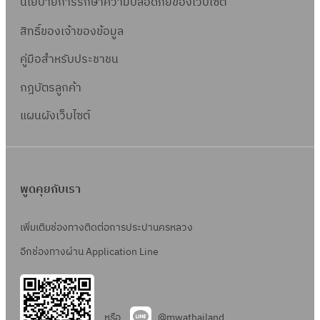
ล
นโยบายการรักษาความปลอดภัยของเว็บไซต์
.
สิทธิ์ข
องเจ้าของข้อมูล
1
คู่มือสำหรับประชาชน
1
1
กฎบัตรลูกค้า
/
แผนผังเว็บไซต์
2
5
6
0
พูดคุยกับเรา
(
ค
เพิ่มเติมช่องทางติดต่อการประปานครหลวง
รั้
ง
อีกช่องทางผ่าน Application Line
ที่
2
)
หรือ
@mwathailand