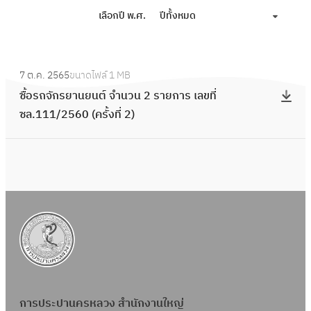
เลือกปี พ.ศ.
ปีทั้งหมด
:
7 ต.ค. 2565
ขนาดไฟล์
1 MB
ซื้
ซื้อรถจักรยานยนต์ จำนวน 2 รายการ เลขที่
อ
ซล.111/2560 (ครั้งที่ 2)
ร
ถ
จั
ก
ร
ย
า
น
ย
น
การประปานครหลวง สำนักงานใหญ่
ต์