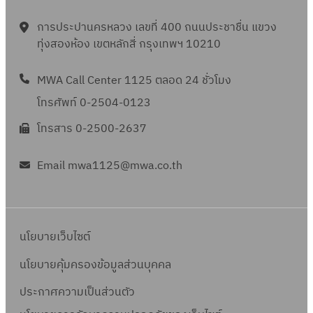
จำ
การประปานครหลวง เลขที่ 400 ถนนประชาชื่น แขวง
น
ทุ่งสองห้อง เขตหลักสี่ กรุงเทพฯ 10210
ว
น
MWA Call Center 1125 ตลอด 24 ชั่วโมง
2
โทรศัพท์ 0-2504-0123
ร
า
โทรสาร 0-2500-2637
ย
ก
Email mwa1125@mwa.co.th
า
ร
เ
นโยบายเว็บไซต์
ล
ข
นโยบายคุ้มครองข้อมูลส่วนบุคคล
ที่
ประกาศความเป็นส่วนตัว
ซ