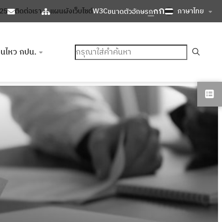
ก
ก
ภาษาไทย
125
ติดต่อเรา
แผนผังเว็บไซต์
W3C
ขนาดตัวอักษร
ก
ค้นหา
อนไหว กปน.