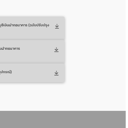
บัญชีเงินฝากธนาคาร (ฉบับปรับปรุง
เงินฝากธนาคาร
อุปกรณ์)