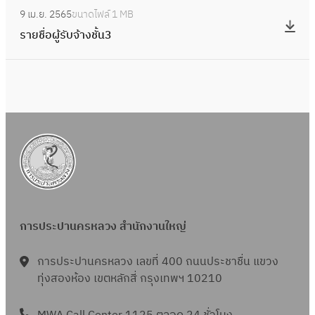
:
ง
ชื่
9 เม.ย. 2565
ขนาดไฟล์
1 MB
จ้
ร
ชั้
อ
รายชื่อผู้รับจ้างชั้น3
า
า
น
ผู้
ง
ย
1
รั
ง
ชื่
2
บ
า
อ
แ
จ้
น
ผู้
ล
า
ก่
รั
ะ
ง
อ
บ
3
ชั้
ส
จ้
น
ร้
า
1
า
ง
ง
การประปานครหลวง สำนักงานใหญ่
ชั้
ข
น
การประปานครหลวง เลขที่ 400 ถนนประชาชื่น แขวง
อ
3
ทุ่งสองห้อง เขตหลักสี่ กรุงเทพฯ 10210
ง
ก