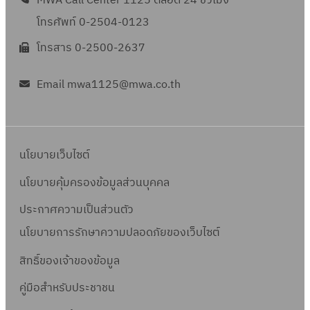
MWA Call Center 1125 ตลอด 24 ชั่วโมง
ป
โทรศัพท์ 0-2504-0123
น
.
โทรสาร 0-2500-2637
ที
เ่
Email mwa1125@mwa.co.th
ป็
น
ผู้
นโยบายเว็บไซต์
ป
ร
นโยบายคุ้มครองข้อมูลส่วนบุคคล
ะ
ประกาศความเป็นส่วนตัว
ก
อ
นโยบายการรักษาความปลอดภัยของเว็บไซต์
บ
สิทธิ์ข
องเจ้าของข้อมูล
ก
า
คู่มือสำหรับประชาชน
ร