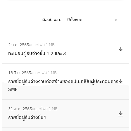
เลือกปี พ.ศ.
ปีทั้งหมด
:
2 ก.ค. 2565
ขนาดไฟล์
1 MB
ท
ทะเบียนผู้รับจ้างชั้น 1 2 และ 3
ะ
เ
:
บี
18 มิ.ย. 2565
ขนาดไฟล์
1 MB
ร
ย
รายชื่อผู้รับจ้างงานก่อสร้างของกปน.ทีเ่ป็นผู้ประกอบการ
า
น
SME
ย
ผู้
ชื่
รั
:
อ
31 พ.ค. 2565
ขนาดไฟล์
1 MB
บ
ร
ผู้
รายชื่อผู้รับจ้างชั้น1
จ้
า
รั
า
ย
บ