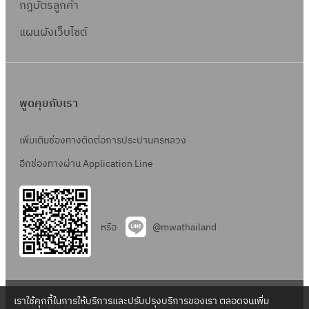
กฎบัตรลูกค้า
S
M
แผนผังเว็บไซต์
E
พูดคุยกับเรา
เพิ่มเติมช่องทางติดต่อการประปานครหลวง
อีกช่องทางผ่าน Application Line
หรือ
@mwathailand
เราใช้คุกกี้ในการให้บริการและปรับปรุงบริการของเรา ตลอดจนเพิ่ม
Copyright 2022 – Metropolitan Waterworks Authority – All