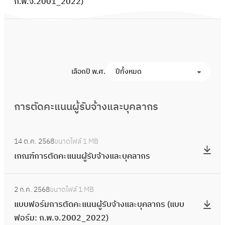
ก.พ.จ.2001_2022)
ป
า
ร
ร
ะ
พิ
เ
จ
มิ
า
น
เลือกปี พ.ศ.
ปีทั้งหมด
ร
ผ
ณ
ล
า
การตัดคะแนนผู้รับจ้างและบุคลากร
ง
ผ
า
:
ล
น
14 ต.ค. 2568
ขนาดไฟล์
1 MB
เ
ร
ผู้
เกณฑ์การตัดคะแนนผู้รับจ้างและบุคลากร
ก
ะ
รั
ณ
ห
:
บ
ฑ์
ว่
2 ก.ค. 2568
ขนาดไฟล์
1 MB
แ
จ้
ก
า
แบบฟอร์มการตัดคะแนนผู้รับจ้างและบุคลากร (แบบ
บ
า
า
ง
ฟอร์ม: ก.พ.จ.2002_2022)
บ
ง