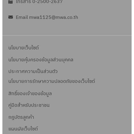
บ
0
โทรสาร 0-2500-2637
บุ
น
จ้
0
ค
สั
า
1
Email mwa1125@mwa.co.th
ล
ญ
ง
_
า
ญ
แ
2
ก
า
ล
0
ร
นโยบายเว็บไซต์
ะ
2
บุ
2
นโยบายคุ้มครองข้อมูลส่วนบุคคล
ค
)
ประกาศความเป็นส่วนตัว
ล
า
นโยบายการรักษาความปลอดภัยของเว็บไซต์
ก
สิทธิ์ข
องเจ้าของข้อมูล
ร
คู่มือสำหรับประชาชน
(
แ
กฎบัตรลูกค้า
บ
แผนผังเว็บไซต์
บ