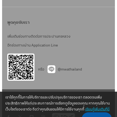
ฟ
อ
ร์
พูดคุยกับเรา
ม
:
เพิ่มเติมช่องทางติดต่อการประปานครหลวง
ก
.
อีกช่องทางผ่าน Application Line
พ
.
จ
หรือ
@mwathailand
.
2
0
0
เราใช้คุกกี้ในการให้บริการและปรับปรุงบริการของเรา ตลอดจนเพิ่ม
Copyright 2022 – Metropolitan Waterworks Authority – All
2
ประสิทธิภาพให้แก่ประสบการณ์การเรียกดูข้อมูลของคุณ หากคุณใช้งาน
Rights Reserved.
_
เว็บไซต์ของเราต่อ ถือว่าคุณยินยอมให้มีการใช้งานคุกกี้
เรียนรู้เพิ่มเติมที่นี่
2
.
.
.
.