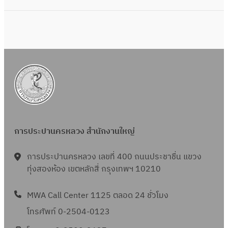
ร
ก่
ฟ
(
ตั
อ
อ
แ
ด
ส
ร์
บ
ค
ร้
ม
บ
ะ
า
ก
ฟ
แ
ง
า
อ
น
เ
ร
ร์
น
มื่
ตั
ม
ผู้
อ
ด
:
รั
สิ้
การประปานครหลวง สำนักงานใหญ่
ค
ก
บ
น
ะ
.
จ้
สุ
การประปานครหลวง เลขที่ 400 ถนนประชาชื่น แขวง
แ
พ
า
ด
ทุ่งสองห้อง เขตหลักสี่ กรุงเทพฯ 10210
น
.
ง
ง
น
จ
แ
า
MWA Call Center 1125 ตลอด 24 ชั่วโมง
ผู้
.
ล
น
โทรศัพท์ 0-2504-0123
รั
2
ะ
ใ