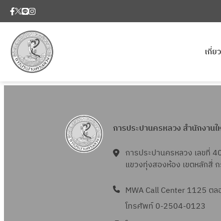
เกี่
การประปานครหลวง สำนักงานใ
การประปานครหลวง เลขที่ 4
แขวงทุ่งสองห้อง เขตหลักสี่
MWA Call Center 1125 ตลอด
โทรศัพท์ 0-2504-0123