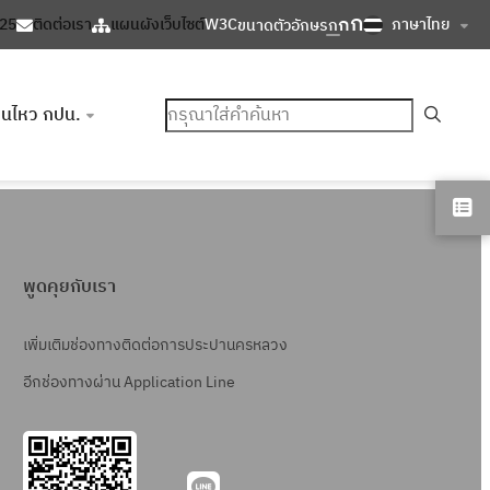
ก
ก
ภาษาไทย
125
ติดต่อเรา
แผนผังเว็บไซต์
W3C
ขนาดตัวอักษร
ก
ค้นหา
อนไหว กปน.
พูดคุยกับเรา
เพิ่มเติมช่องทางติดต่อการประปานครหลวง
อีกช่องทางผ่าน Application Line