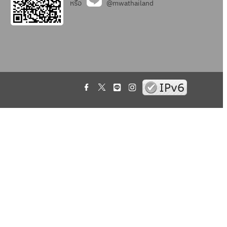
หรือ
@mwathailand
.
.
.
.