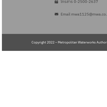
โทรสาร 0-2500-2637
Email mwa1125@mwa.co.
Copyright 2022 – Metropolitan Waterworks Authori