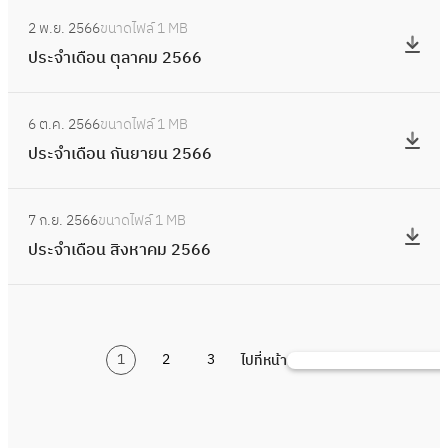
น
อ
:
ร
จำ
ธ์
2 พ.ย. 2566
ขนาดไฟล์
1 MB
น
ป
า
เ
2
ประจำเดือน ตุลาคม 2566
ธั
ร
ค
ดื
5
น
ะ
ม
อ
:
6
ว
จำ
2
6 ต.ค. 2566
ขนาดไฟล์
1 MB
น
ป
7
า
เ
5
ประจำเดือน กันยายน 2566
พ
ร
ค
ดื
6
ฤ
ะ
ม
อ
:
7
ศ
จำ
2
7 ก.ย. 2566
ขนาดไฟล์
1 MB
น
ป
จิ
เ
5
ประจำเดือน สิงหาคม 2566
ตุ
ร
ก
ดื
6
ล
ะ
า
อ
6
า
จำ
ย
น
ค
เ
น
กั
ม
1
2
3
ไปที่หน้า
ดื
ค้
2
น
2
อ
น
5
ย
5
น
ห
6
า
6
สิ
า