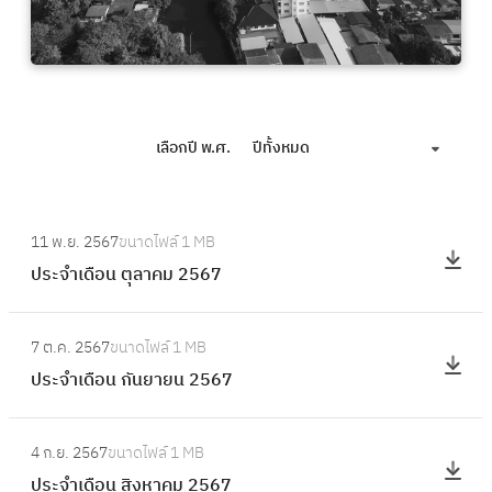
เลือกปี พ.ศ.
ปีทั้งหมด
:
11 พ.ย. 2567
ขนาดไฟล์
1 MB
ป
ประจำเดือน ตุลาคม 2567
ร
ะ
:
จำ
7 ต.ค. 2567
ขนาดไฟล์
1 MB
ป
เ
ประจำเดือน กันยายน 2567
ร
ดื
ะ
อ
:
จำ
4 ก.ย. 2567
ขนาดไฟล์
1 MB
น
ป
เ
ประจำเดือน สิงหาคม 2567
ตุ
ร