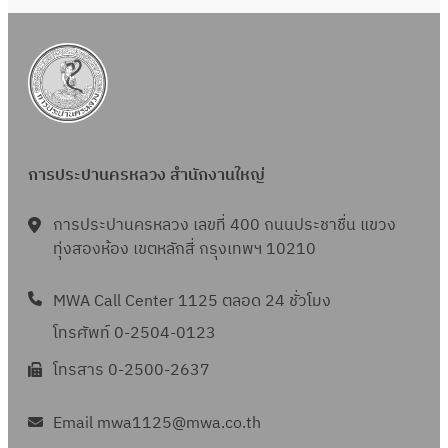
6
ย
6
ง
น
ห
2
า
5
ค
6
ม
6
2
การประปานครหลวง สำนักงานใหญ่
5
6
การประปานครหลวง เลขที่ 400 ถนนประชาชื่น แขวง
6
ทุ่งสองห้อง เขตหลักสี่ กรุงเทพฯ 10210
MWA Call Center 1125 ตลอด 24 ชั่วโมง
โทรศัพท์ 0-2504-0123
โทรสาร 0-2500-2637
Email mwa1125@mwa.co.th