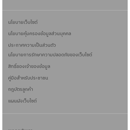
นโยบายเว็บไซต์
นโยบายคุ้มครองข้อมูลส่วนบุคคล
ประกาศความเป็นส่วนตัว
นโยบายการรักษาความปลอดภัยของเว็บไซต์
สิทธิ์ข
องเจ้าของข้อมูล
คู่มือสำหรับประชาชน
กฎบัตรลูกค้า
แผนผังเว็บไซต์