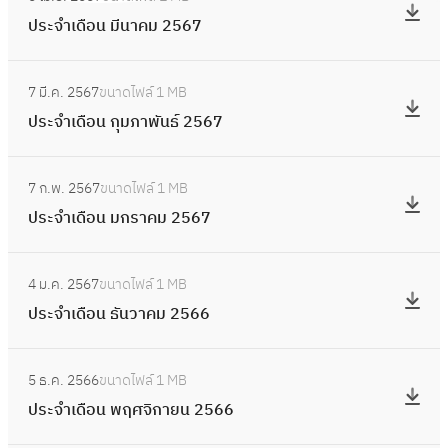
น
ป
า
เ
2
ประจำเดือน มีนาคม 2567
พ
ร
ย
ดื
5
ฤ
ะ
น
อ
:
6
ษ
จำ
2
7 มี.ค. 2567
ขนาดไฟล์
1 MB
น
ป
7
ภ
เ
5
ประจำเดือน กุมภาพันธ์ 2567
เ
ร
า
ดื
6
ม
ะ
ค
อ
:
7
ษ
จำ
ม
7 ก.พ. 2567
ขนาดไฟล์
1 MB
น
ป
า
เ
2
ประจำเดือน มกราคม 2567
มี
ร
ย
ดื
5
น
ะ
น
อ
:
6
า
จำ
2
4 ม.ค. 2567
ขนาดไฟล์
1 MB
น
ป
7
ค
เ
5
ประจำเดือน ธันวาคม 2566
กุ
ร
ม
ดื
6
ม
ะ
2
อ
:
7
ภ
จำ
5
5 ธ.ค. 2566
ขนาดไฟล์
1 MB
น
ป
า
เ
6
ประจำเดือน พฤศจิกายน 2566
ม
ร
พั
ดื
7
ก
ะ