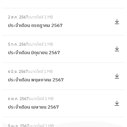
ดื
ล
ะ
อ
:
า
จำ
2 ส.ค. 2567
ขนาดไฟล์
1 MB
น
ป
ค
เ
ประจำเดือน กรกฎาคม 2567
กั
ร
ม
ดื
น
ะ
2
อ
:
ย
จำ
5
5 ก.ค. 2567
ขนาดไฟล์
1 MB
น
ป
า
เ
6
ประจำเดือน มิถุนายน 2567
สิ
ร
ย
ดื
7
ง
ะ
น
อ
:
ห
จำ
2
6 มิ.ย. 2567
ขนาดไฟล์
1 MB
น
ป
า
เ
5
ประจำเดือน พฤษภาคม 2567
ก
ร
ค
ดื
6
ร
ะ
ม
อ
:
7
ก
จำ
2
6 พ.ค. 2567
ขนาดไฟล์
1 MB
น
ป
ฎ
เ
5
ประจำเดือน เมษายน 2567
มิ
ร
า
ดื
6
ถุ
ะ
ค
อ
:
7
น
จำ
ม
5 เม.ย. 2567
ขนาดไฟล์
1 MB