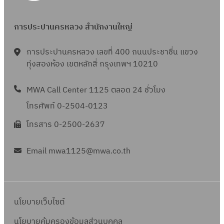
5
ก
น
ร
ธ์
การประปานครหลวง สำนักงานใหญ่
า
2
ค
5
การประปานครหลวง เลขที่ 400 ถนนประชาชื่น แขวง
ม
6
ทุ่งสองห้อง เขตหลักสี่ กรุงเทพฯ 10210
2
5
5
MWA Call Center 1125 ตลอด 24 ชั่วโมง
6
โทรศัพท์ 0-2504-0123
5
โทรสาร 0-2500-2637
Email mwa1125@mwa.co.th
นโยบายเว็บไซต์
นโยบายคุ้มครองข้อมูลส่วนบุคคล