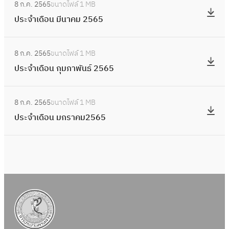
จำ
8 ก.ค. 2565
ขนาดไฟล์
1 MB
น
ป
า
เ
ประจำเดือน มีนาคม 2565
พ
ร
ย
ดื
ฤ
ะ
น
อ
:
ษ
จำ
2
8 ก.ค. 2565
ขนาดไฟล์
1 MB
น
ป
ภ
เ
5
ประจำเดือน กุมภาพันธ์ 2565
เ
ร
า
ดื
6
ม
ะ
ค
อ
:
5
ษ
จำ
ม
8 ก.ค. 2565
ขนาดไฟล์
1 MB
น
ป
า
เ
2
ประจำเดือน มกราคม2565
มี
ร
ย
ดื
5
น
ะ
น
อ
6
า
จำ
2
น
5
ค
เ
5
กุ
ม
ดื
6
ม
2
อ
5
ภ
5
น
า
6
ม
พั