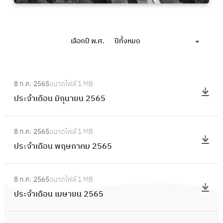
เลือกปี พ.ศ.
ปีทั้งหมด
:
8 ก.ค. 2565
ขนาดไฟล์
1 MB
ป
ประจำเดือน มิถุนายน 2565
ร
ะ
:
จำ
8 ก.ค. 2565
ขนาดไฟล์
1 MB
ป
เ
ประจำเดือน พฤษภาคม 2565
ร
ดื
ะ
อ
:
จำ
8 ก.ค. 2565
ขนาดไฟล์
1 MB
น
ป
เ
ประจำเดือน เมษายน 2565
มิ
ร
ดื
ถุ
ะ
อ
:
น