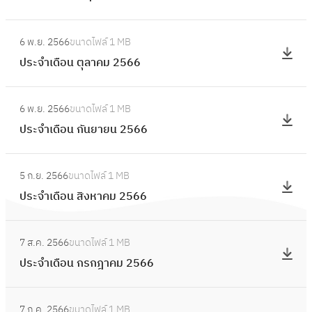
ดื
ก
ะ
อ
:
ร
จำ
6 พ.ย. 2566
ขนาดไฟล์
1 MB
น
ป
า
เ
ประจำเดือน ตุลาคม 2566
ธั
ร
ค
ดื
น
ะ
ม
อ
:
ว
จำ
2
6 พ.ย. 2566
ขนาดไฟล์
1 MB
น
ป
า
เ
5
ประจำเดือน กันยายน 2566
พ
ร
ค
ดื
6
ฤ
ะ
ม
อ
:
7
ศ
จำ
2
5 ก.ย. 2566
ขนาดไฟล์
1 MB
น
ป
จิ
เ
5
ประจำเดือน สิงหาคม 2566
ตุ
ร
ก
ดื
6
ล
ะ
า
อ
:
6
า
จำ
ย
7 ส.ค. 2566
ขนาดไฟล์
1 MB
น
ป
ค
เ
น
ประจำเดือน กรกฎาคม 2566
กั
ร
ม
ดื
2
น
ะ
2
อ
:
5
ย
จำ
5
7 ก.ค. 2566
ขนาดไฟล์
1 MB