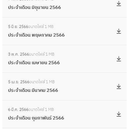
น
ป
6
า
เ
6
ประจำเดือน มิถุนายน 2566
สิ
ร
6
ย
ดื
6
ง
ะ
น
อ
:
ห
จำ
2
5 มิ.ย. 2566
ขนาดไฟล์
1 MB
น
ป
า
เ
5
ประจำเดือน พฤษภาคม 2566
ก
ร
ค
ดื
6
ร
ะ
ม
อ
:
6
ก
จำ
2
3 พ.ค. 2566
ขนาดไฟล์
1 MB
น
ป
ฎ
เ
5
ประจำเดือน เมษายน 2566
มิ
ร
า
ดื
6
ถุ
ะ
ค
อ
:
6
น
จำ
ม
5 เม.ย. 2566
ขนาดไฟล์
1 MB
น
ป
า
เ
2
ประจำเดือน มีนาคม 2566
พ
ร
ย
ดื
5
ฤ
ะ
น
อ
:
6
ษ
จำ
2
6 มี.ค. 2566
ขนาดไฟล์
1 MB
น
ป
6
ภ
เ
5
ประจำเดือน กุมภาพันธ์ 2566
เ
ร
า
ดื
6
ม
ะ