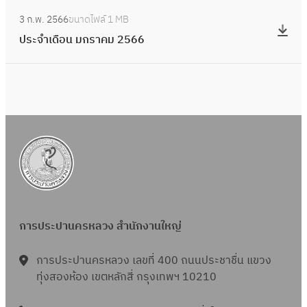
ค
อ
:
6
ษ
จำ
ม
3 ก.พ. 2566
ขนาดไฟล์
1 MB
น
ป
า
เ
2
ประจำเดือน มกราคม 2566
มี
ร
ย
ดื
5
น
ะ
น
อ
6
า
จำ
2
น
6
ค
เ
5
กุ
ม
ดื
6
ม
2
อ
6
ภ
5
น
า
6
ม
พั
6
ก
น
ร
ธ์
การประปานครหลวง สำนักงานใหญ่
า
2
ค
5
การประปานครหลวง เลขที่ 400 ถนนประชาชื่น แขวง
ม
6
ทุ่งสองห้อง เขตหลักสี่ กรุงเทพฯ 10210
2
6
5