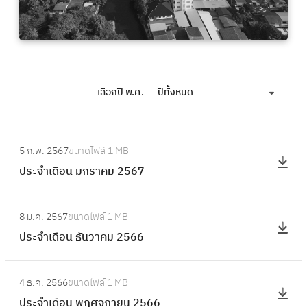
เลือกปี พ.ศ.
ปีทั้งหมด
:
5 ก.พ. 2567
ขนาดไฟล์
1 MB
ป
ประจำเดือน มกราคม 2567
ร
ะ
:
จำ
8 ม.ค. 2567
ขนาดไฟล์
1 MB
ป
เ
ประจำเดือน ธันวาคม 2566
ร
ดื
ะ
อ
:
จำ
4 ธ.ค. 2566
ขนาดไฟล์
1 MB
น
ป
เ
ประจำเดือน พฤศจิกายน 2566
ม
ร