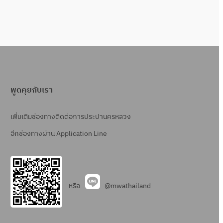
พูดคุยกับเรา
เพิ่มเติมช่องทางติดต่อการประปานครหลวง
อีกช่องทางผ่าน Application Line
หรือ
@mwathailand