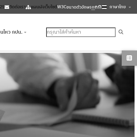
ก
ก
ภาษาไทย
125
ติดต่อเรา
แผนผังเว็บไซต์
W3C
ขนาดตัวอักษร
ก
ค้นหา
อนไหว กปน.