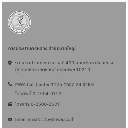
ดื
ฤ
อ
ศ
น
จิ
ตุ
ก
ล
า
า
ย
การประปานครหลวง สำนักงานใหญ่
ค
น
ม
2
การประปานครหลวง เลขที่ 400 ถนนประชาชื่น แขวง
2
5
ทุ่งสองห้อง เขตหลักสี่ กรุงเทพฯ 10210
5
6
6
7
MWA Call Center 1125 ตลอด 24 ชั่วโมง
7
โทรศัพท์ 0-2504-0123
โทรสาร 0-2500-2637
Email mwa1125@mwa.co.th