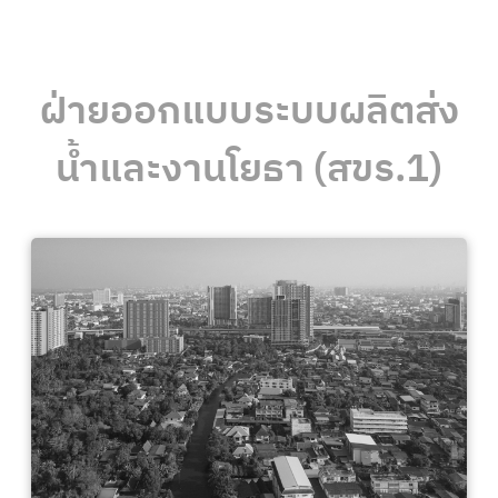
ฝ่ายออกแบบระบบผลิตส่ง
น้ำและงานโยธา (สขร.1)