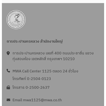
ย
5
ฤ
น
6
ษ
2
5
ภ
5
า
6
ค
5
ม
การประปานครหลวง สำนักงานใหญ่
2
5
การประปานครหลวง เลขที่ 400 ถนนประชาชื่น แขวง
6
ทุ่งสองห้อง เขตหลักสี่ กรุงเทพฯ 10210
5
MWA Call Center 1125 ตลอด 24 ชั่วโมง
โทรศัพท์ 0-2504-0123
โทรสาร 0-2500-2637
Email mwa1125@mwa.co.th