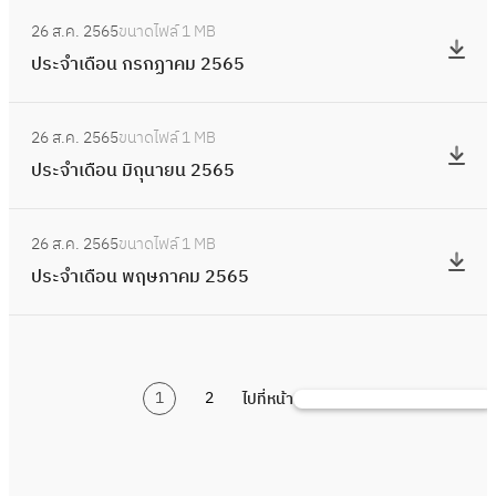
ม
อ
:
6
า
จำ
2
26 ส.ค. 2565
ขนาดไฟล์
1 MB
น
ป
ค
เ
5
ประจำเดือน กรกฏาคม 2565
กั
ร
ม
ดื
6
น
ะ
2
อ
:
5
ย
จำ
5
26 ส.ค. 2565
ขนาดไฟล์
1 MB
น
ป
า
เ
6
ประจำเดือน มิถุนายน 2565
สิ
ร
ย
ดื
5
ง
ะ
น
อ
:
ห
จำ
2
26 ส.ค. 2565
ขนาดไฟล์
1 MB
น
ป
า
เ
5
ประจำเดือน พฤษภาคม 2565
ก
ร
ค
ดื
6
ร
ะ
ม
อ
5
ก
จำ
2
น
ฏ
เ
5
มิ
า
1
2
ไปที่หน้า
ดื
ค้
6
ถุ
ค
อ
น
5
น
ม
น
ห
า
2
พ
า