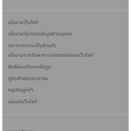
นโยบายเว็บไซต์
นโยบายคุ้มครองข้อมูลส่วนบุคคล
ประกาศความเป็นส่วนตัว
นโยบายการรักษาความปลอดภัยของเว็บไซต์
สิทธิ์ข
องเจ้าของข้อมูล
คู่มือสำหรับประชาชน
กฎบัตรลูกค้า
แผนผังเว็บไซต์