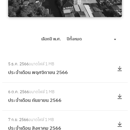
เลือกปี พ.ศ.
ปีทั้งหมด
:
5 ธ.ค. 2566
ขนาดไฟล์
1 MB
ป
ประจำเดือน พฤศจิกายน 2566
ร
ะ
:
จำ
6 ต.ค. 2566
ขนาดไฟล์
1 MB
ป
เ
ประจำเดือน กันยายน 2566
ร
ดื
ะ
อ
:
จำ
7 ก.ย. 2566
ขนาดไฟล์
1 MB
น
ป
เ
ประจำเดือน สิงหาคม 2566
พ
ร