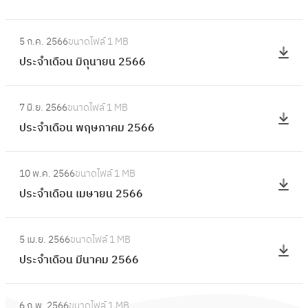
ดื
ฤ
ะ
อ
:
ศ
จำ
5 ก.ค. 2566
ขนาดไฟล์
1 MB
น
ป
จิ
เ
ประจำเดือน มิถุนายน 2566
กั
ร
ก
ดื
น
ะ
า
อ
:
ย
จำ
ย
7 มิ.ย. 2566
ขนาดไฟล์
1 MB
น
ป
า
เ
น
ประจำเดือน พฤษภาคม 2566
สิ
ร
ย
ดื
2
ง
ะ
น
อ
:
5
ห
จำ
2
10 พ.ค. 2566
ขนาดไฟล์
1 MB
น
ป
6
า
เ
5
ประจำเดือน เมษายน 2566
มิ
ร
6
ค
ดื
6
ถุ
ะ
ม
อ
:
6
น
จำ
2
5 เม.ย. 2566
ขนาดไฟล์
1 MB
น
ป
า
เ
5
ประจำเดือน มีนาคม 2566
พ
ร
ย
ดื
6
ฤ
ะ
น
อ
:
6
ษ
จำ
2
6 ก.พ. 2566
ขนาดไฟล์
1 MB