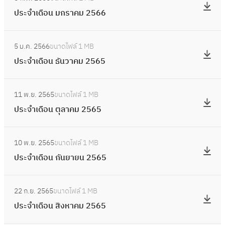
น
ป
ภ
เ
5
ประจำเดือน มกราคม 2566
เ
ร
า
ดื
6
ม
ะ
ค
อ
:
6
ษ
จำ
ม
5 ม.ค. 2566
ขนาดไฟล์
1 MB
น
ป
า
เ
2
ประจำเดือน ธันวาคม 2565
มี
ร
ย
ดื
5
น
ะ
น
อ
:
6
า
จำ
2
11 พ.ย. 2565
ขนาดไฟล์
1 MB
น
ป
6
ค
เ
5
ประจำเดือน ตุลาคม 2565
ม
ร
ม
ดื
6
ก
ะ
2
อ
:
6
ร
จำ
5
10 พ.ย. 2565
ขนาดไฟล์
1 MB
น
ป
า
เ
6
ประจำเดือน กันยายน 2565
ธั
ร
ค
ดื
6
น
ะ
ม
อ
:
ว
จำ
2
22 ก.ย. 2565
ขนาดไฟล์
1 MB
น
ป
า
เ
5
ประจำเดือน สิงหาคม 2565
ตุ
ร
ค
ดื
6
ล
ะ