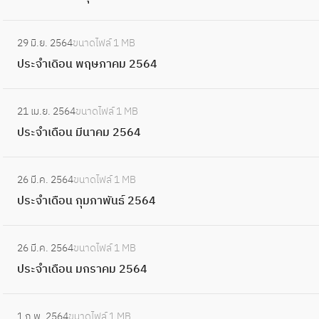
4
ย
ดิ
4
ง
ะ
น
อ
:
ห
จำ
2
29 มิ.ย. 2564
ขนาดไฟล์
1 MB
น
ป
า
เ
5
ประจำเดิอน พฤษภาคม 2564
ก
ร
ค
ดิ
6
ร
ะ
ม
อ
:
4
ก
จำ
2
21 เม.ย. 2564
ขนาดไฟล์
1 MB
น
ป
ฎ
เ
5
ประจำเดือน มีนาคม 2564
มิ
ร
า
ดิ
6
ถุ
ะ
ค
อ
:
4
น
จำ
ม
26 มี.ค. 2564
ขนาดไฟล์
1 MB
น
ป
า
เ
2
ประจำเดือน กุมภาพันธ์ 2564
พ
ร
ย
ดื
5
ฤ
ะ
น
อ
:
6
ษ
จำ
2
26 มี.ค. 2564
ขนาดไฟล์
1 MB
น
ป
4
ภ
เ
5
ประจำเดือน มกราคม 2564
มี
ร
า
ดื
6
น
ะ
ค
อ
:
4
า
จำ
ม
1 ก.พ. 2564
ขนาดไฟล์
1 MB