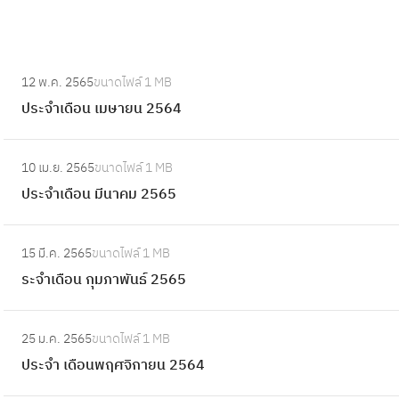
:
12 พ.ค. 2565
ขนาดไฟล์
1 MB
ป
ประจำเดือน เมษายน 2564
ร
ะ
:
จำ
10 เม.ย. 2565
ขนาดไฟล์
1 MB
ป
เ
ประจำเดือน มีนาคม 2565
ร
ดื
ะ
อ
:
จำ
15 มี.ค. 2565
ขนาดไฟล์
1 MB
น
ร
เ
ระจำเดือน กุมภาพันธ์ 2565
เ
ะ
ดื
ม
จำ
อ
:
ษ
เ
25 ม.ค. 2565
ขนาดไฟล์
1 MB
น
ป
า
ดื
ประจำ เดือนพฤศจิกายน 2564
มี
ร
ย
อ
น
ะ