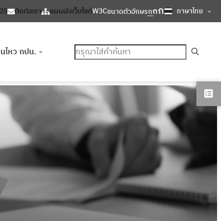
ก
ก
ภาษาไทย
125
ติดต่อเรา
แผนผังเว็บไซต์
W3C
ขนาดตัวอักษร
ก
ค้นหา
อนไหว กปน.