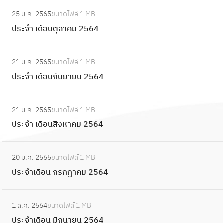
น
น
:
า
จำ
2
25 ม.ค. 2565
ขนาดไฟล์
1 MB
กุ
ป
ค
เ
5
ประจำ เดือนตุลาคม 2564
ม
ร
ม
ดื
6
ภ
ะ
2
อ
:
4
า
จำ
5
21 ม.ค. 2565
ขนาดไฟล์
1 MB
น
ป
พั
เ
6
ประจำ เดือนกันยายน 2564
พ
ร
น
ดื
5
ฤ
ะ
ธ์
อ
:
ศ
จำ
2
21 ม.ค. 2565
ขนาดไฟล์
1 MB
น
ป
จิ
เ
5
ประจำ เดือนสิงหาคม 2564
ตุ
ร
ก
ดื
6
ล
ะ
า
อ
:
5
า
จำ
ย
20 ม.ค. 2565
ขนาดไฟล์
1 MB
น
ป
ค
เ
น
ประจำเดิอน กรกฎาคม 2564
กั
ร
ม
ดื
2
น
ะ
2
อ
:
5
ย
จำ
5
1 ส.ค. 2564
ขนาดไฟล์
1 MB
น
ป
6
า
เ
6
ประจำเดิอน มิถุนายน 2564
สิ
ร