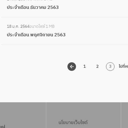
น
ป
ค
เ
2
ประจำเดือน ธันวาคม 2563
กุ
ร
ม
ดื
5
ม
ะ
2
อ
:
6
ภ
จำ
5
18 ม.ค. 2564
ขนาดไฟล์
1 MB
น
ป
4
า
เ
6
ประจำเดือน พฤศจิกายน 2563
ม
ร
พั
ดื
4
ก
ะ
น
อ
ร
จำ
ธ์
น
า
เ
2
ธั
ค
1
2
3
ไปที่ห
ดื
5
น
ม
อ
6
ว
2
น
4
า
5
พ
ค
6
ฤ
ม
4
ศ
2
จิ
5
ก
นโยบายเว็บไซต์
6
หญ่