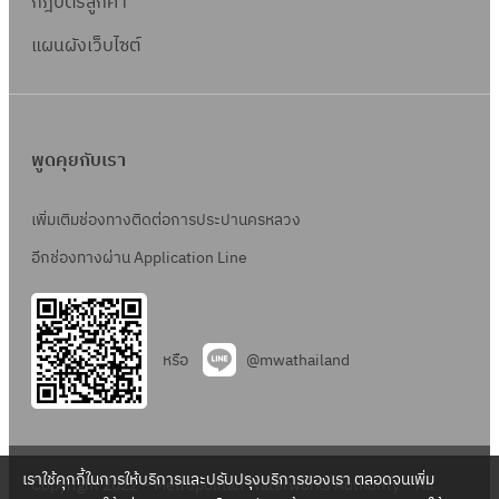
กฎบัตรลูกค้า
แผนผังเว็บไซต์
พูดคุยกับเรา
เพิ่มเติมช่องทางติดต่อการประปานครหลวง
อีกช่องทางผ่าน Application Line
หรือ
@mwathailand
เราใช้คุกกี้ในการให้บริการและปรับปรุงบริการของเรา ตลอดจนเพิ่ม
Copyright 2022 – Metropolitan Waterworks Authority – All