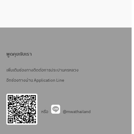
พูดคุยกับเรา
เพิ่มเติมช่องทางติดต่อการประปานครหลวง
อีกช่องทางผ่าน Application Line
หรือ
@mwathailand