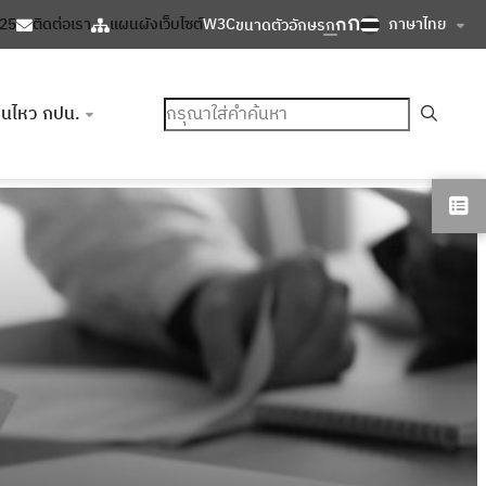
ก
ก
ภาษาไทย
125
ติดต่อเรา
แผนผังเว็บไซต์
W3C
ขนาดตัวอักษร
ก
ค้นหา
อนไหว กปน.