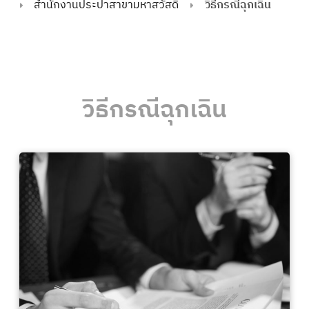
สำนักงานประปาสาขามหาสวัสดิ์
วิธีกรณีฉุกเฉิน
วิธีกรณีฉุกเฉิน