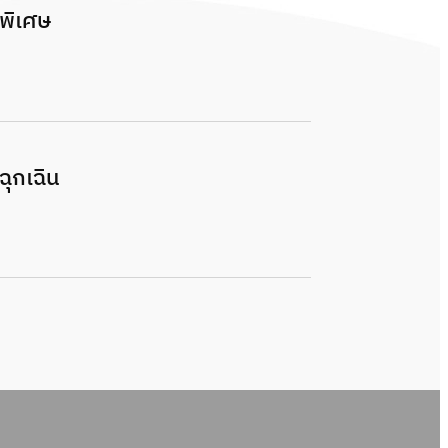
พิเศษ
ุกเฉิน