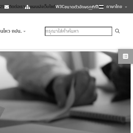
ก
ก
ภาษาไทย
125
ติดต่อเรา
แผนผังเว็บไซต์
W3C
ขนาดตัวอักษร
ก
ค้นหา
อนไหว กปน.