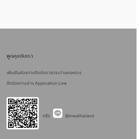
พูดคุยกับเรา
เพิ่มเติมช่องทางติดต่อการประปานครหลวง
อีกช่องทางผ่าน Application Line
หรือ
@mwathailand