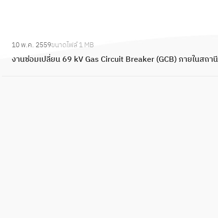
:
10 พ.ค. 2559
ขนาดไฟล์
1 MB
ง
งานซ่อมเปลี่ยน 69 kV Gas Circuit Breaker (GCB) ภายในสถานี
า
น
ซ่
อ
ม
เ
ป
ลี่
ย
น
6
9