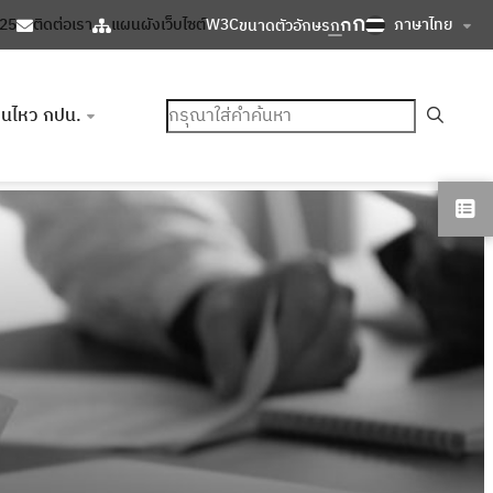
ก
ก
ภาษาไทย
125
ติดต่อเรา
แผนผังเว็บไซต์
W3C
ขนาดตัวอักษร
ก
ค้นหา
อนไหว กปน.