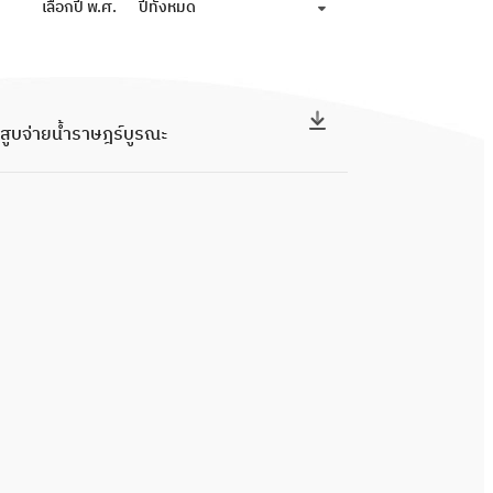
เลือกปี พ.ศ.
ปีทั้งหมด
สูบจ่ายน้ำราษฎร์บูรณะ