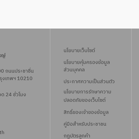
k
V
G
a
s
C
นโยบายเว็บไซต์
i
หญ่
r
นโยบายคุ้มครองข้อมูล
c
ส่วนบุคคล
00 ถนนประชาชื่น
u
 กรุงเทพฯ 10210
ประกาศความเป็นส่วนตัว
i
นโยบายการรักษาความ
t
 24 ชั่วโมง
ปลอดภัยของเว็บไซต์
B
r
สิทธิ์ข
องเจ้าของข้อมูล
e
คู่มือสำหรับประชาชน
a
th
k
กฎบัตรลูกค้า