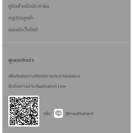
คู่มือสำหรับประชาชน
กฎบัตรลูกค้า
แผนผังเว็บไซต์
พูดคุยกับเรา
เพิ่มเติมช่องทางติดต่อการประปานครหลวง
อีกช่องทางผ่าน Application Line
หรือ
@mwathailand