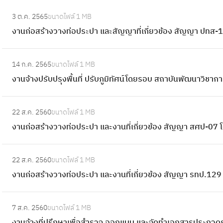
:
3 ต.ค. 2565
ขนาดไฟล์
1 MB
ง
งานก่อสร้างวางท่อประปา และสัญญาที่เกี่ยวข้อง สัญญา ปทส-1
า
น
:
ก่
14 ก.ค. 2565
ขนาดไฟล์
1 MB
ง
อ
งานจ้างปรับปรุงพื้นที่ ปรับภูมิทัศน์โดยรอบ สถาบันพัฒนาวิช
า
ส
น
ร้
:
จ้
22 ส.ค. 2560
ขนาดไฟล์
1 MB
า
ง
า
งานก่อสร้างวางท่อประปา และงานที่เกี่ยวข้อง สัญญา สศป-07 โด
ง
า
ง
ว
น
ป
:
า
ก่
22 ส.ค. 2560
ขนาดไฟล์
1 MB
รั
ง
ง
อ
งานก่อสร้างวางท่อประปา และงานที่เกี่ยวข้อง สัญญา รทป.129 
บ
า
ท่
ส
ป
น
อ
ร้
:
รุ
ก่
ป
7 ส.ค. 2560
ขนาดไฟล์
1 MB
า
ง
ง
อ
ร
งานจ้างที่ปรึกษาเพื่อสำรวจ ออกแบบ และจัดทำเอกสารประกวดรา