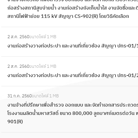
ง
า
พื้
ส
ะ
ก่อสร้างสถานีสูบจ่ายน้ำ งานก่อสร้างถังเก็บน้ำใส งานจัดซื้อและติ
ว
น
น
ร้
ป
สถานีไฟฟ้าย่อย 115 kV สัญญา CS-902(R) โดยวิธีคัดเลือก
า
จ้
ที่
า
า
ง
า
ป
ง
:
แ
ท่
ง
รั
2 ส.ค. 2560
ขนาดไฟล์
1 MB
ว
ง
ล
อ
ที่
บ
งานก่อสร้างวางท่อประปา และงานที่เกี่ยวข้อง สัญญา ปทร-01/
า
า
ะ
ป
ป
ภู
ง
น
สั
ร
รึ
:
มิ
ท่
ก่
ญ
ะ
2 ส.ค. 2560
ขนาดไฟล์
1 MB
ก
ง
ทั
อ
อ
ญ
ป
งานก่อสร้างวางท่อประปา และงานที่เกี่ยวข้อง สัญญา ปทร-01
ษ
า
ศ
ป
ส
า
า
า
น
น์
ร
ร้
:
ที่
แ
เ
ก่
โ
ะ
31 ก.ค. 2560
ขนาดไฟล์
1 MB
า
ง
เ
ล
พื่
อ
ด
ป
งานจ้างที่ปรึกษาเพื่อสำรวจ ออกแบบ และจัดทำเอกสารประกวดร
ง
า
กี่
ะ
อ
ส
ย
า
โรงงานผลิตน้ำมหาสวัสดิ์ ขนาด 800,000 ลูกบาศก์เมตรต่อวัน พ
ว
น
ย
ง
สำ
ร้
ร
แ
901(R)
า
จ้
ว
า
ร
า
อ
ล
ง
า
ข้
น
ว
ง
:
บ