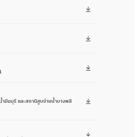
01
้ำมีนบุรี และสถานีสูบจ่ายน้ำบางพลี