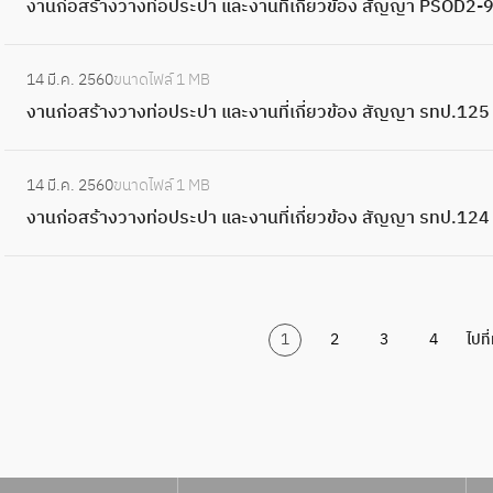
ที่
ะ
งานก่อสร้างวางท่อประปา และงานที่เกี่ยวข้อง สัญญา PSOD
ร
ว
ท
า
ว
แ
พิ
อ
7
จ
า
เ
ป
ะ
า
ป
น
ข้
บ
เ
ป
โ
ส
ร
:
กี่
า
ป
ง
.
ก่
อ
บ
ศ
ร
14 มี.ค. 2560
ขนาดไฟล์
1 MB
ด
ภ
ป
ง
ย
แ
า
ท่
1
อ
ง
แ
ษ
ะ
งานก่อสร้างวางท่อประปา และงานที่เกี่ยวข้อง สัญญา รทป.12
ย
า
ร
า
ว
ล
ที่
อ
2
ส
สั
ล
ป
วิ
พ
ะ
น
ข้
ะ
เ
ป
9
ร้
ญ
:
ะ
า
ธี
ชั้
ก
ก่
อ
ง
ชี
ร
14 มี.ค. 2560
ขนาดไฟล์
1 MB
โ
า
ญ
ง
จั
แ
พิ
น
ว
อ
ง
า
ย
ะ
งานก่อสร้างวางท่อประปา และงานที่เกี่ยวข้อง สัญญา รทป.124
ด
ง
า
า
ด
ล
เ
ดิ
ด
ส
สั
น
ง
ป
ย
ว
ป
น
ทำ
ะ
ศ
น
ร
ร้
ญ
ที่
ร
า
วิ
า
ท
ก่
เ
ง
ษ
แ
า
า
ญ
เ
า
แ
ธี
ง
ร
อ
อ
า
(
ล
ค
ง
า
กี่
ก
ล
พิ
ท่
1
2
3
4
ไปที
-
ส
ก
น
ท
ะ
า
ว
ป
ย
สั
ะ
เ
อ
0
ร้
ส
ที่
บ
ส
ง
า
ท
ว
ญ
ง
ศ
ป
1
า
า
เ
ท
ภ
า
ง
ร
ข้
ญ
า
ษ
ร
/
ง
ร
กี่
ว
า
น
ท่
-
อ
า
น
ะ
1
ว
ป
ย
น
พ
ก่
อ
0
ง
ฝ
ที่
ป
า