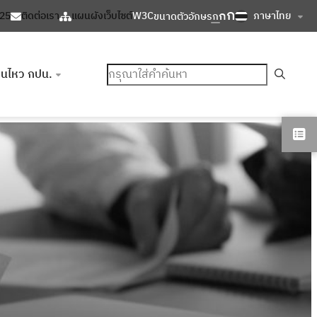
ก
ก
ภาษาไทย
125
ติดต่อเรา
แผนผังเว็บไซต์
W3C
ขนาดตัวอักษร
ก
ค้นหา
อนไหว กปน.