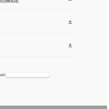
2-902(MOU4)
5
่หน้า
ค้
น
ห
า