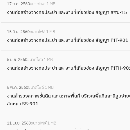
ะ
ท่
ง
อ
ที่
จ
17 ก.ค. 2560
ขนาดไฟล์
1 MB
ว
ง
ส
ง
อ
ที่
ง
เ
อ
งานก่อสร้างวางท่อประปา และงานที่เกี่ยวข้อง สัญญา สศป-15
า
า
ถ
า
ป
ป
สั
กี่
อ
ง
น
า
น
ร
รึ
ญ
:
ย
ก
ท่
ก่
บั
ที่
ะ
15 มิ.ย. 2560
ขนาดไฟล์
1 MB
ก
ญ
ง
ว
แ
อ
อ
น
เ
ป
งานก่อสร้างวางท่อประปา และงานที่เกี่ยวข้อง สัญญา PIT-901
ษ
า
า
ข้
บ
ป
ส
พั
กี่
า
า
ป
น
อ
บ
ร
ร้
ฒ
:
ย
แ
เ
ท
ก่
ง
แ
ะ
5 มิ.ย. 2560
ขนาดไฟล์
1 MB
า
น
ง
ว
ล
พื่
ส
อ
สั
ล
ป
งานก่อสร้างวางท่อประปา และงานที่เกี่ยวข้อง สัญญา PITH-9
ง
า
า
ข้
ะ
อ
-
ส
ญ
ะ
า
ว
วิ
น
อ
ง
สำ
1
ร้
ญ
:
จั
แ
า
ช
ก่
ง
า
ร
5 พ.ค. 2560
ขนาดไฟล์
1 MB
5
า
า
ง
ด
ล
ง
า
อ
สั
น
ว
งานสำรวจสภาพชั้นดิน และสภาพพื้นที่ บริเวณพื้นที่สถานีสูบจ่ายน
โ
ง
ส
า
ทำ
ะ
ท่
ก
ส
ญ
ที่
จ
สัญญา SS-901
ด
ว
ศ
น
เ
ง
อ
า
ร้
ญ
เ
อ
ย
า
ป
สำ
อ
า
ป
ร
า
า
:
กี่
อ
วิ
ง
-
ร
ก
น
ร
11 เม.ย. 2560
ขนาดไฟล์
1 MB
ป
ง
ร
ง
ย
ก
ธี
ท่
0
ว
ส