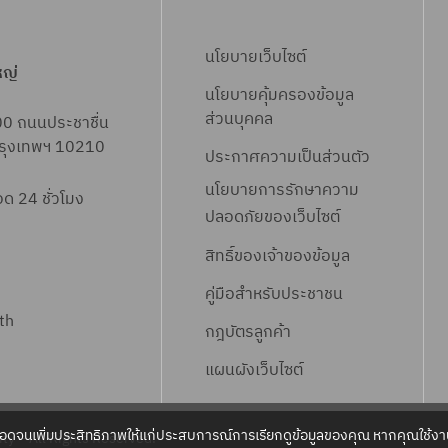
ร
ว
ร
พื้
อ
ป
1
สั
บ
เ
า
ง
ะ
ข้
า
น
ส
ร
/
ญ
ค
กี่
แ
ท่
ก
นโยบายเว็บไซต์
อ
ค
ที่
ร้
ะ
2
ญ
หญ่
(
ย
ล
อ
ว
ง
า
บ
า
ป
นโยบายคุ้มครองข้อมูล
า
จ
ว
ะ
ป
ด
สั
ค
ริ
ง
า
ส่วนบุคคล
00 ถนนประชาชื่น
ส
ล
ข้
ง
ร
ร
ญ
รั้
เ
อุ
แ
 กรุงเทพฯ 10210
ศ
)
อ
า
ประกาศความเป็นส่วนตัว
ะ
า
ญ
ง
ว
โ
ล
ป
-
ง
น
ป
ค
นโยบายการรักษาความ
า
ที่
ณ
 24 ชั่วโมง
ม
ะ
-
0
สั
ที่
า
า
ปลอดภัยของเว็บไซต์
P
1
พื้
ง
ง
1
1
ญ
เ
แ
ง
I
)
น
ค์
า
สิทธิ์ข
องเจ้าของข้อมูล
5
ญ
กี่
ล
า
T
ที่
ส่
น
า
ย
คู่มือสำหรับประชาชน
ะ
น
-
ส
ง
ที่
P
ว
th
ง
ก่
9
ถ
กฎบัตรลูกค้า
น้ำ
เ
I
ข้
า
อ
0
า
ง
กี่
T
แผนผังเว็บไซต์
อ
น
ส
1
นี
า
ย
H
ง
ที่
ร้
สู
น
ว
-
สั
เ
า
ลอดจนเพิ่มประสิทธิภาพให้แก่ประสบการณ์การเรียกดูข้อมูลของคุณ หากคุณใช้งาน
บ
ty – All Rights Reserved.
ก่
ข้