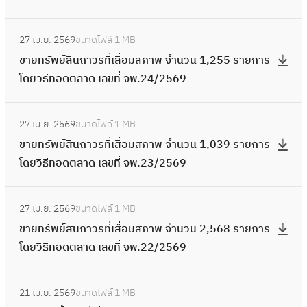
วิ
า
ภ
/
วั
ล
ร
ว
สื่
ล
ท
ธี
ย
า
2
ด
า
:
โ
น
อ
ข
รั
ท
ก
พ
27 เม.ย. 2569
ขนาดไฟล์
1 MB
5
น้ำ
ด
ข
ด
6
ม
ที่
พ
อ
า
จำ
ขายทรัพย์สินถาวรที่เสื่อมสภาพ จำนวน 1,255 รายการ
6
ที่
เ
า
ย
4
ส
จ
ย์
ด
ร
น
โดยวิธีทอดตลาด เลขที่ จพ.24/2569
9
เ
ล
ย
วิ
ร
ภ
พ
สิ
ต
โ
ว
สื่
ข
ท
ธี
า
า
.
น
ล
:
ด
น
อ
ที่
รั
ท
ย
พ
27 เม.ย. 2569
ขนาดไฟล์
1 MB
6
ถ
า
ข
ย
8
ม
จ
พ
อ
ก
จำ
ขายทรัพย์สินถาวรที่เสื่อมสภาพ จำนวน 1,039 รายการ
1
า
ด
า
วิ
ร
ส
พ
ย์
ด
า
น
โดยวิธีทอดตลาด เลขที่ จพ.23/2569
/
ว
เ
ย
ธี
า
ภ
.
สิ
ต
ร
ว
2
ร
ล
ท
ท
ย
า
6
น
ล
:
โ
น
5
ที่
ข
รั
อ
ก
พ
27 เม.ย. 2569
ขนาดไฟล์
1 MB
4
ถ
า
ข
ด
9
6
เ
ที่
พ
ด
า
จำ
ขายทรัพย์สินถาวรที่เสื่อมสภาพ จำนวน 2,568 รายการ
/
า
ด
า
ย
3
9
สื่
จ
ย์
ต
ร
น
โดยวิธีทอดตลาด เลขที่ จพ.22/2569
2
ว
เ
ย
วิ
ร
อ
พ
สิ
ล
โ
ว
5
ร
ล
ท
ธี
า
ม
.
น
า
:
ด
น
6
ที่
ข
รั
ท
ย
ส
21 เม.ย. 2569
ขนาดไฟล์
1 MB
6
ถ
ด
ข
ย
4
9
เ
ที่
พ