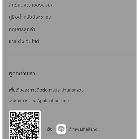
ที่
อ
วิ
สิทธิ์ข
องเจ้าของข้อมูล
ด
ย
จ
ด
ธี
เ
วิ
คู่มือสำหรับประชาชน
พ
ต
ท
ล
ธี
.
ล
อ
กฎบัตรลูกค้า
ข
ท
2
า
ด
ที่
อ
แผนผังเว็บไซต์
5
ด
ต
จ
ด
/
เ
ล
พ
ต
2
ล
า
.
ล
5
ข
ด
2
า
พูดคุยกับเรา
6
ที่
เ
4
ด
9
จ
ล
/
เ
เพิ่มเติมช่องทางติดต่อการประปานครหลวง
พ
ข
2
ล
อีกช่องทางผ่าน Application Line
.
ที่
5
ข
2
จ
6
ที่
3
พ
9
จ
/
.
หรือ
@mwathailand
พ
2
4