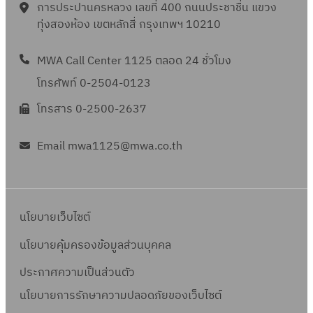
4
ล
ร
จำ
การประปานครหลวง เลขที่ 400 ถนนประชาชื่น แขวง
5
ข
ร
,
พ
8
า
า
ทุ่งสองห้อง เขตหลักสี่ กรุงเทพฯ 10210
น
6
ที่
โ
0
จำ
/
ด
ย
ว
9
จ
ด
3
น
2
เ
MWA Call Center 1125 ตลอด 24 ชั่วโมง
ก
น
พ
ย
9
ว
5
ล
า
2
โทรศัพท์ 0-2504-0123
.
วิ
ร
น
6
ข
ร
,
4
ธี
โทรสาร 0-2500-2637
า
1
9
ที่
โ
5
7
ท
ย
3
จ
ด
6
/
อ
Email mwa1125@mwa.co.th
ก
ร
พ
ย
8
2
ด
า
า
.
วิ
ร
5
ต
ร
ย
4
ธี
า
6
ล
โ
ก
4
ท
ย
นโยบายเว็บไซต์
9
า
ด
า
/
อ
ก
ด
ย
ร
นโยบายคุ้มครองข้อมูลส่วนบุคคล
2
ด
า
เ
วิ
โ
5
ต
ร
ประกาศความเป็นส่วนตัว
ล
ธี
ด
6
ล
โ
นโยบายการรักษาความปลอดภัยของเว็บไซต์
ข
ท
ย
9
า
ด