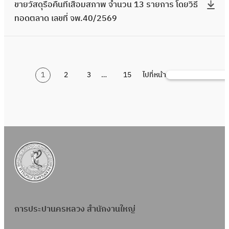
อ
ก
ภ
ขายวัสดุรื้อคืนที่เสื่อมสภาพ จำนวน 13 รายการ โดยวิธี
3
า
เ
า
วิ
3
สื่
จ
ย์
ด
า
า
ทอดตลาด เลขที่ จพ.40/2569
/
ว
ล
ย
ธี
ร
อ
พ
สิ
ต
ร
พ
2
ร
ข
วั
ท
า
ม
.
น
ล
โ
จำ
5
ที่
ที่
ส
อ
ย
ส
4
ถ
า
ด
น
6
เ
จ
ดุ
ด
ก
ภ
9
า
ด
ย
ว
9
สื่
1
2
3
…
15
ไปที่หน้า
พ
รื้
ค้
ต
า
า
/
ว
เ
วิ
น
อ
.
อ
น
ล
ร
พ
2
ร
ล
ธี
1
ม
6
คื
ห
า
โ
จำ
5
ที่
ข
ท
,
ส
0
น
า
ด
ด
น
6
เ
ที่
อ
3
ภ
/
ที่
เ
ย
ว
9
สื่
จ
ด
8
า
2
เ
ล
วิ
น
อ
พ
ต
5
พ
5
สื่
ข
ธี
1
ม
.
ล
ร
จำ
6
อ
ที่
ท
,
ส
5
า
า
น
9
ม
จ
อ
2
ภ
9
ด
ย
ว
ส
พ
ด
5
า
/
การประปานครหลวง สำนักงานใหญ่
เ
ก
น
ภ
.
ต
5
พ
2
ล
า
1
า