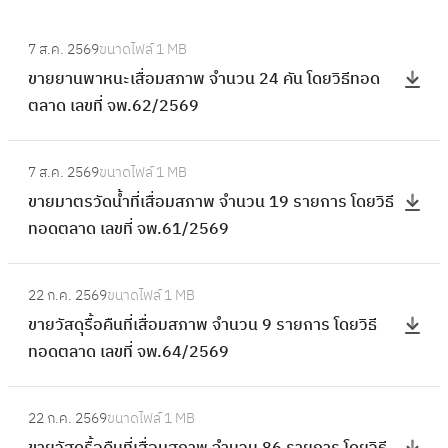
:
7 ส.ค. 2569
ขนาดไฟล์
1 MB
ข
ขายยานพาหนะเสื่อมสภาพ จำนวน 24 คัน โดยวิธีทอด
า
ตลาด เลขที่ จพ.62/2569
ย
ย
:
า
7 ส.ค. 2569
ขนาดไฟล์
1 MB
ข
น
ขายมาตรวัดน้ำที่เสื่อมสภาพ จำนวน 19 รายการ โดยวิธี
า
พ
ทอดตลาด เลขที่ จพ.61/2569
ย
า
ม
ห
:
า
22 ก.ค. 2569
ขนาดไฟล์
1 MB
น
ข
ต
ขายวัสดุรื้อคืนที่เสื่อมสภาพ จำนวน 9 รายการ โดยวิธี
ะ
า
ร
ทอดตลาด เลขที่ จพ.64/2569
เ
ย
วั
สื่
วั
ด
:
อ
ส
22 ก.ค. 2569
ขนาดไฟล์
1 MB
น้ำ
ข
ม
ดุ