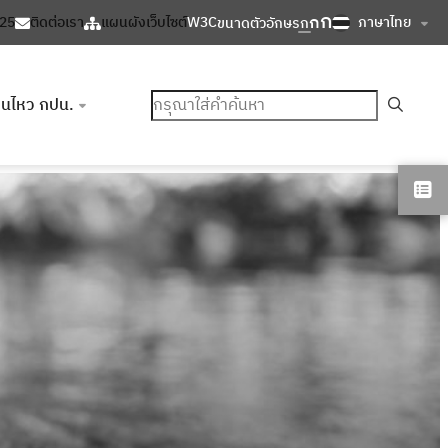
ก
ก
ภาษาไทย
125
ติดต่อเรา
แผนผังเว็บไซต์
W3C
ขนาดตัวอักษร
ก
ค้นหา
อนไหว กปน.