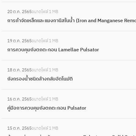
ง
ร
ป
P
ป
ค
S
:
r
(
ต
เ
ร
l
ร
20 ต.ค. 2565
ขนาดไฟล์
1 MB
ว
a
ก
e
A
ก
ค
ะ
a
ะ
การกำจัดเหล็กและแมงกานีสในน้ำ (Iron and Manganese Remo
า
n
า
s
d
ต
มี
ป
i
ป
ม
d
ร
s
v
ะ
ที่
า
:
n
า
ก
F
กำ
u
a
ก
19 ต.ค. 2565
ขนาดไฟล์
1 MB
ใ
ก
S
ทั่
ร
i
จั
r
n
อ
การควบคุมถังตกตะกอน Lamellae Pulsator
ช้
า
e
ว
ะ
l
ด
e
c
น
ใ
ร
d
ไ
ด้
t
เ
S
:
e
S
น
ค
i
ป
า
18 ต.ค. 2565
ขนาดไฟล์
1 MB
e
ห
a
ถั
d
o
ร
ว
m
(
ง
ถังกรองน้ำชนิดล้างกลับอัตโนมัติ
r
ล็
n
ง
W
l
ะ
บ
e
C
ใ
T
ก
d
ก
a
i
บ
คุ
n
:
o
น
a
แ
F
ร
t
d
บ
16 ต.ค. 2565
ขนาดไฟล์
1 MB
ม
t
คู่
n
น้ำ
n
ล
i
อ
e
C
ผ
คู่มือการควบคุมถังตกตะกอน Pulsator
ถั
a
มื
v
(
k
ะ
l
ง
r
o
ลิ
ง
t
อ
e
H
C
แ
t
น้ำ
T
:
n
ต
ต
i
ก
n
a
o
ม
15 ต.ค. 2565
ขนาดไฟล์
1 MB
e
ช
r
ข้
t
น้ำ
ก
o
า
t