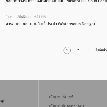
r
n
ง
ข้อแตกต่างระหว่างถังตกตะกอนแบบ Pulsator และ Solid Cont
r
นิ
e
อ
a
ป
ต
n
ร
i
d
t
ก
T
ด
a
แ
c
ร
ะ
ค
o
:
n
r
า
a
ล้
t
ต
t
ะ
ก
14 ต.ค. 2565
ขนาดไฟล์
1 MB
ว
n
ก
e
o
นี
n
า
m
ก
C
ป
อ
การออกแบบระบบผลิตน้ำประปา (Waterworks Design)
บ
a
า
s
l
ส
k
ง
e
ต่
l
า
น
คุ
l
ร
s
)
ใ
C
ก
n
า
a
(
L
ม
W
อ
R
น
o
ลั
t
ง
r
C
a
ถั
a
อ
e
น้ำ
n
บ
P
ร
i
h
m
ง
1
2
3
ไปที่หน้า
t
ก
m
(
t
อั
l
ะ
f
e
e
ต
e
แ
o
I
r
ต
a
ห
i
m
l
ก
r
บ
v
r
o
โ
n
ว่
e
i
l
ต
T
บ
a
o
l
น
t
า
r
c
a
ะ
r
ร
l
n
)
มั
)
ง
(
a
e
ก
e
ะ
)
a
ติ
ถั
S
l
P
อ
a
บ
n
ง
l
U
u
น
t
บ
นโยบายเว็บไซต์
d
ต
u
s
หญ่
l
P
m
ผ
M
ก
d
นโยบายคุ้มครองข้อมูล
e