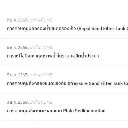
:
8 ธ.ค. 2565
ขนาดไฟล์
1 MB
ก
การควบคุมบ่อกรองน้ำชนิดกรองเร็ว (Rapid Sand Filter Tank 
า
ร
:
ค
6 ธ.ค. 2565
ขนาดไฟล์
1 MB
ก
ว
การแก้ไขปัญหาคุณภาพน้ำในระบบผลิตน้ำประปา
า
บ
ร
คุ
:
แ
5 ธ.ค. 2565
ขนาดไฟล์
1 MB
ม
ก
ก้
การควบคุมถังกรองชนิดแรงดัน (Pressure Sand Filter Tank Co
บ่
า
ไ
อ
ร
ข
:
ก
ค
3 ธ.ค. 2565
ขนาดไฟล์
1 MB
ปั
ก
ร
ว
การควบคุมถังตกตะกอนแบบ Plain Sedimentation
ญ
า
อ
บ
ห
ร
ง
คุ
:
า
ค