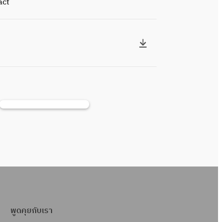
act
ค้
น
ห
า
พูดคุยกับเรา