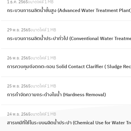
น้ำ
1 ธ.ค. 2565
ขนาดไฟล์
1 MB
ม
ก
คุ
ว
ช
กระบวนการผลิตน้ำขั้นสูง (Advanced Water Treatment Plant
ถั
ร
ณ
บ
นิ
ง
ะ
ภ
คุ
:
ด
ก
บ
า
29 พ.ย. 2565
ขนาดไฟล์
1 MB
ม
ก
ก
ร
ว
พ
กระบวนการผลิตน้ำประปาทั่วไป (Conventional Water Treatme
ถั
ร
ร
อ
น
น้ำ
ง
ะ
อ
ง
ก
:
ใ
ต
บ
ง
ช
26 พ.ย. 2565
ขนาดไฟล์
1 MB
า
ก
น
ก
ว
เ
นิ
การควบคุมถังตกตะกอน Solid Contact Clarifier ( Sludge Reci
ร
า
ร
ต
น
ร็
ด
ผ
ร
ะ
ะ
ก
:
ว
แ
ลิ
ค
บ
ก
25 พ.ย. 2565
ขนาดไฟล์
1 MB
า
ก
(
ร
ต
ว
บ
อ
การกำจัดความกระด้างในน้ำ (Hardness Removal)
ร
า
R
ง
น้ำ
บ
ผ
น
ผ
ร
a
ดั
ขั้
คุ
:
ลิ
แ
ลิ
กำ
p
น
น
24 พ.ย. 2565
ขนาดไฟล์
1 MB
ม
ส
ต
บ
ต
จั
i
(
สู
สารเคมีที่ใช้ในระบบผลิตน้ำประปา (Chemical Use for Water T
ถั
า
น้ำ
บ
น้ำ
ด
d
P
ง