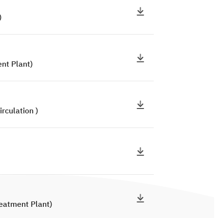
)
nt Plant)
rculation )
reatment Plant)