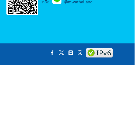
หรือ
@mwathailand
.
.
.
.