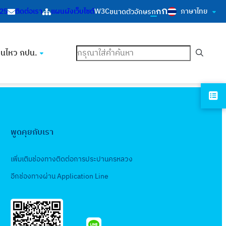
ก
ก
ภาษาไทย
125
ติดต่อเรา
แผนผังเว็บไซต์
W3C
ขนาดตัวอักษร
ก
ค้นหา
อนไหว กปน.
พูดคุยกับเรา
เพิ่มเติมช่องทางติดต่อการประปานครหลวง
อีกช่องทางผ่าน Application Line