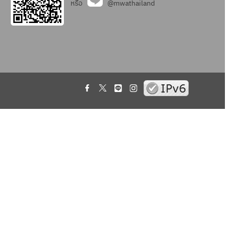
หรือ
@mwathailand
.
.
.
.