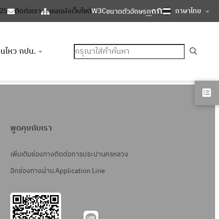
ก
ก
ภาษาไทย
125
ติดต่อเรา
แผนผังเว็บไซต์
W3C
ขนาดตัวอักษร
ก
ค้นหา
อนไหว กปน.
พูดคุยกับเรา
เพิ่มเติมช่องทางติดต่อการประปานครหลวง
อีกช่องทางผ่าน Application Line