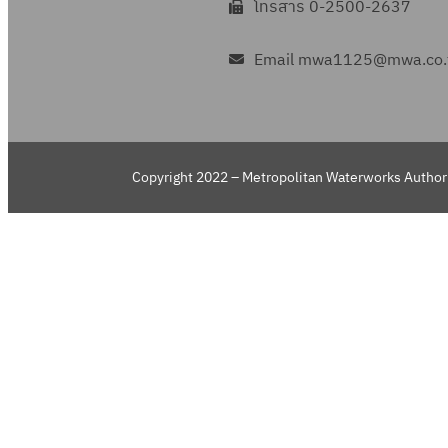
โทรสาร 0-2500-2637
Email mwa1125@mwa.co.
Copyright 2022 – Metropolitan Waterworks Authori