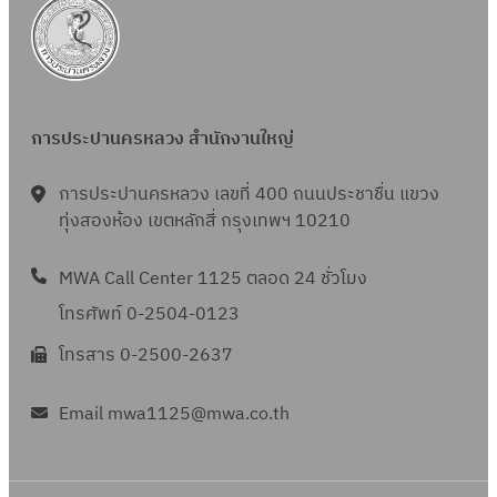
การประปานครหลวง สำนักงานใหญ่
การประปานครหลวง เลขที่ 400 ถนนประชาชื่น แขวง
ทุ่งสองห้อง เขตหลักสี่ กรุงเทพฯ 10210
MWA Call Center 1125 ตลอด 24 ชั่วโมง
โทรศัพท์ 0-2504-0123
โทรสาร 0-2500-2637
Email mwa1125@mwa.co.th