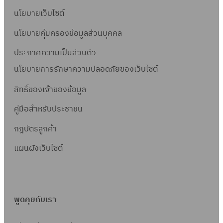
นโยบายเว็บไซต์
นโยบายคุ้มครองข้อมูลส่วนบุคคล
ประกาศความเป็นส่วนตัว
นโยบายการรักษาความปลอดภัยของเว็บไซต์
สิทธิ์ข
องเจ้าของข้อมูล
คู่มือสำหรับประชาชน
กฎบัตรลูกค้า
แผนผังเว็บไซต์
พูดคุยกับเรา