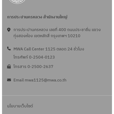
6
ล
า
6
5
า
ย
ตุ
ค
การประปานครหลวง สำนักงานใหญ่
น
ล
ม
2
า
2
การประปานครหลวง เลขที่ 400 ถนนประชาชื่น แขวง
5
ค
5
ทุ่งสองห้อง เขตหลักสี่ กรุงเทพฯ 10210
6
ม
6
5
2
MWA Call Center 1125 ตลอด 24 ชั่วโมง
5
5
โทรศัพท์ 0-2504-0123
6
โทรสาร 0-2500-2637
5
Email mwa1125@mwa.co.th
นโยบายเว็บไซต์