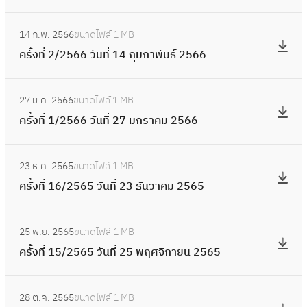
/
5
ถุ
6
ง
ค
2
2
:
6
น
วั
ที่
ม
6
14 ก.พ. 2566
ขนาดไฟล์
1 MB
5
ค
6
า
น
3
2
พ
ครั้งที่ 2/2566 วันที่ 14 กุมภาพันธ์ 2566
6
รั้
ย
ที่
/
5
ฤ
6
ง
น
2
2
:
6
ษ
วั
ที่
2
8
27 ม.ค. 2566
ขนาดไฟล์
1 MB
5
ค
6
ภ
น
2
5
เ
ครั้งที่ 1/2566 วันที่ 27 มกราคม 2566
6
รั้
า
ที่
/
6
ม
6
ง
ค
2
2
:
6
ษ
วั
ที่
ม
4
23 ธ.ค. 2565
ขนาดไฟล์
1 MB
5
ค
า
น
1
2
มี
ครั้งที่ 16/2565 วันที่ 23 ธันวาคม 2565
6
รั้
ย
ที่
/
5
น
6
ง
น
2
2
:
6
า
วั
ที่
2
4
25 พ.ย. 2565
ขนาดไฟล์
1 MB
5
ค
6
ค
น
1
5
กุ
ครั้งที่ 15/2565 วันที่ 25 พฤศจิกายน 2565
6
รั้
ม
ที่
6
6
ม
6
ง
2
1
/
:
6
ภ
วั
ที่
5
4
28 ต.ค. 2565
ขนาดไฟล์
1 MB
2
ค