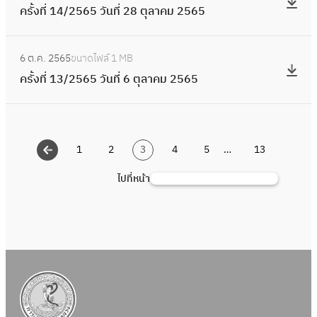
า
น
1
6
กุ
ครั้งที่ 14/2565 วันที่ 28 ตุลาคม 2565
5
รั้
พั
ที่
5
6
ม
6
ง
น
2
/
:
ภ
5
ที่
ธ์
7
6 ต.ค. 2565
ขนาดไฟล์
1 MB
2
ค
า
วั
1
2
ม
ครั้งที่ 13/2565 วันที่ 6 ตุลาคม 2565
5
รั้
พั
น
4
5
ก
6
ง
น
ที่
/
6
ร
5
ที่
ธ์
2
2
6
า
วั
1
2
3
5
1
2
3
4
5
…
13
ค
น
3
5
ธั
6
ม
ที่
/
ไปที่หน้า
ค้
6
น
5
2
2
2
น
6
ว
วั
5
5
5
ห
า
น
6
พ
6
า
ค
ที่
6
ฤ
5
ม
2
ศ
วั
2
8
จิ
น
5
ตุ
ก
ที่