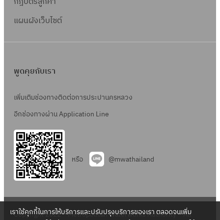
กฎบัตรลูกค้า
แผนผังเว็บไซต์
พูดคุยกับเรา
เพิ่มเติมช่องทางติดต่อการประปานครหลวง
อีกช่องทางผ่าน Application Line
หรือ
@mwathailand
เราใช้คุกกี้ในการให้บริการและปรับปรุงบริการของเรา ตลอดจนเพิ่ม
Copyright 2022 – Metropolitan Waterworks Authority – All