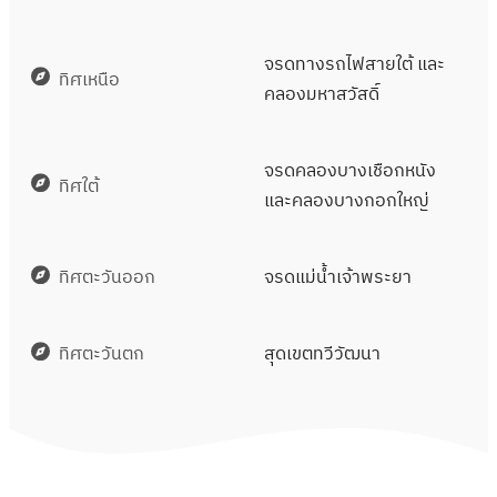
จรดทางรถไฟสายใต้ และ
ทิศเหนือ
คลองมหาสวัสดิ์
จรดคลองบางเชือกหนัง
ทิศใต้
และคลองบางกอกใหญ่
ทิศตะวันออก
จรดแม่น้ำเจ้าพระยา
ทิศตะวันตก
สุดเขตทวีวัฒนา