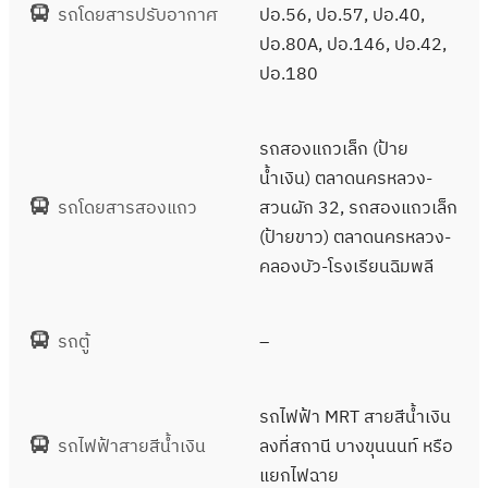
รถโดยสารปรับอากาศ
ปอ.56, ปอ.57, ปอ.40,
ปอ.80A, ปอ.146, ปอ.42,
ปอ.180
รถสองแถวเล็ก (ป้าย
น้ำเงิน) ตลาดนครหลวง-
รถโดยสารสองแถว
สวนผัก 32, รถสองแถวเล็ก
(ป้ายขาว) ตลาดนครหลวง-
คลองบัว-โรงเรียนฉิมพลี
รถตู้
–
รถไฟฟ้า MRT สายสีน้ำเงิน
รถไฟฟ้าสายสีน้ำเงิน
ลงที่สถานี บางขุนนนท์ หรือ
แยกไฟฉาย