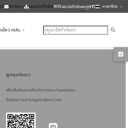
ก
ก
ภาษาไทย
125
ติดต่อเรา
แผนผังเว็บไซต์
W3C
ขนาดตัวอักษร
ก
ค้นหา
อนไหว กปน.
พูดคุยกับเรา
เพิ่มเติมช่องทางติดต่อการประปานครหลวง
อีกช่องทางผ่าน Application Line