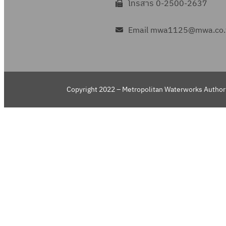
โทรสาร 0-2500-2637
Email mwa1125@mwa.co.
Copyright 2022 – Metropolitan Waterworks Authori