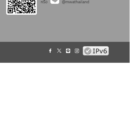
หรือ
@mwathailand
.
.
.
.