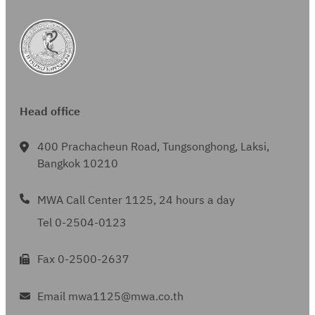
Head office
400 Prachacheun Road, Tungsonghong, Laksi,
Bangkok 10210
MWA Call Center 1125, 24 hours a day
Tel 0-2504-0123
Fax 0-2500-2637
Email mwa1125@mwa.co.th