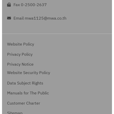
Fax 0-2500-2637
Email mwa1125@mwa.co.th
Website Policy
Privacy Policy
Privacy Notice
Website Security Policy
Data Subject Rights
Manuals for The Public
Customer Charter
Sitemap