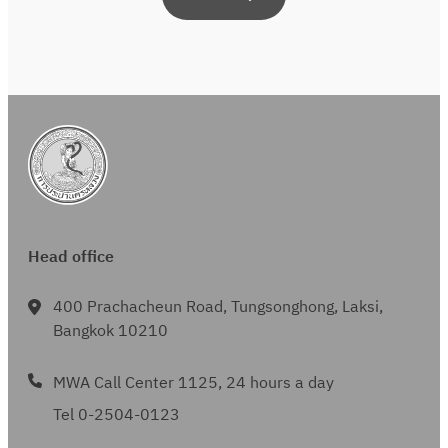
Head office
400 Prachacheun Road, Tungsonghong, Laksi,
Bangkok 10210
MWA Call Center 1125, 24 hours a day
Tel 0-2504-0123