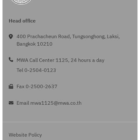
3
ย
น
7
า
2
สิ
ย
Head office
5
ง
น
6
ห
2
400 Prachacheun Road, Tungsonghong, Laksi,
3
า
5
Bangkok 10210
ค
6
ม
MWA Call Center 1125, 24 hours a day
3
2
Tel 0-2504-0123
5
6
Fax 0-2500-2637
3
Email mwa1125@mwa.co.th
Website Policy