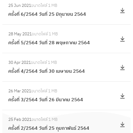
วั
ที่
2
25 Jun 2021
ขนาดไฟล์
1 MB
5
ค
น
7
8
ครั้งที่ 6/2564 วันที่ 25 มิถุนายน 2564
6
รั้
ที่
/
กั
4
ง
2
2
:
น
วั
ที่
7
28 May 2021
ขนาดไฟล์
1 MB
5
ค
ย
น
6
สิ
ครั้งที่ 5/2564 วันที่ 28 พฤษภาคม 2564
6
รั้
า
ที่
/
ง
4
ง
ย
1
2
:
ห
วั
ที่
น
7
30 Apr 2021
ขนาดไฟล์
1 MB
5
ค
า
น
5
2
สิ
ครั้งที่ 4/2564 วันที่ 30 เมษายน 2564
6
รั้
ค
ที่
/
5
ง
4
ง
ม
3
2
:
6
ห
วั
ที่
2
0
26 Mar 2021
ขนาดไฟล์
1 MB
5
ค
4
า
น
4
5
ก
ครั้งที่ 3/2564 วันที่ 26 มีนาคม 2564
6
รั้
ค
ที่
/
6
ร
4
ง
ม
2
2
:
4
ก
วั
ที่
2
5
25 Feb 2021
ขนาดไฟล์
1 MB
5
ค
ฎ
น
3
5
มิ
ครั้งที่ 2/2564 วันที่ 25 กุมภาพันธ์ 2564
6
รั้
า
ที่