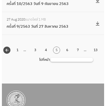
า
วั
1
6
ม
ครั้งที่ 10/2563 วันที่ 9 กันยายน 2563
5
รั้
พั
น
1
4
ก
6
ง
น
ที่
/
:
ร
3
ที่
ธ์
2
27 Aug 2020
ขนาดไฟล์
1 MB
2
ค
า
วั
1
2
8
ครั้งที่ 9/2563 วันที่ 27 สิงหาคม 2563
5
รั้
ค
น
0
5
ธั
6
ง
ม
ที่
/
6
น
3
ที่
2
2
2
4
ว
วั
9
5
ธั
5
1
…
3
4
5
6
7
…
13
า
น
/
6
น
6
ค
ที่
2
ไปที่หน้า
S
4
ว
3
ม
2
5
e
า
วั
2
4
6
a
ค
น
5
กั
3
r
ม
ที่
6
น
วั
c
2
9
3
ย
น
h
5
กั
า
ที่
6
น
ย
2