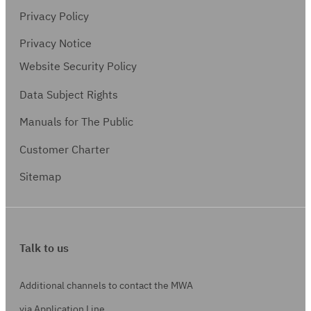
Privacy Policy
Privacy Notice
Website Security Policy
Data Subject Rights
Manuals for The Public
Customer Charter
Sitemap
Talk to us
Additional channels to contact the MWA
via Application Line