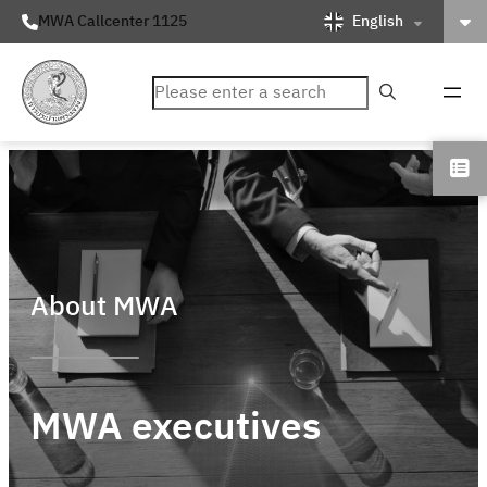
English
MWA Callcenter 1125
ค้นหา
About MWA
MWA executives