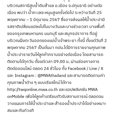
บริเวณสถานีสูบน้ำดิบสำแล อ.เมือง จ.ปทุมธานี อย่างต่อ
เนื่อง พบว่า น้ำทะเลจะหนุนสูงครั้งต่อไป ระหว่างวันที่ 25
พฤษภาคม – 1 มิถุนายน 2567 ซึ่งอาจส่งผลให้น้ำประปามี
รสชาติเปลี่ยนแปลงไปในบางวันและบางช่วงเวลา บางพื้นที่
ของกรุงเทพมหานคร นนทบุรี และสมุทรปราการ ที่อยู่
บริเวณฝั่งตะวันออกของแม่น้ำเจ้าพระยา ทั้งนี้ ตั้งแต่วันที่ 2
พฤษภาคม 2567 เป็นต้นมา กปน.ได้มีการรายงานคุณภาพ
น้ำประปารายวันให้ลูกค้าทราบอย่างต่อเนื่อง โดยสามารถ
ติดตามได้ทุกวัน ตั้งแต่เวลา 09.00 น. ผ่านช่องทางการ
ติดต่อออนไลน์ ตลอด 24 ชั่วโมง ทั้ง Facebook / Line / X
และ Instagram : @MWAthailand และสามารถติดตามค่า
คุณภาพน้ำต่าง ๆ แบบเรียลไทม์ได้ทาง
http://twqonline.mwa.co.th และแอปพลิเคชัน MWA
onMobile เพื่อให้ลูกค้าเตรียมตัวรับสถานการณ์ ตลอดจน
วางแผนการใช้น้ำประปาและสำรองน้ำประปาได้อย่างเหมาะ
สมและทันท่วงที