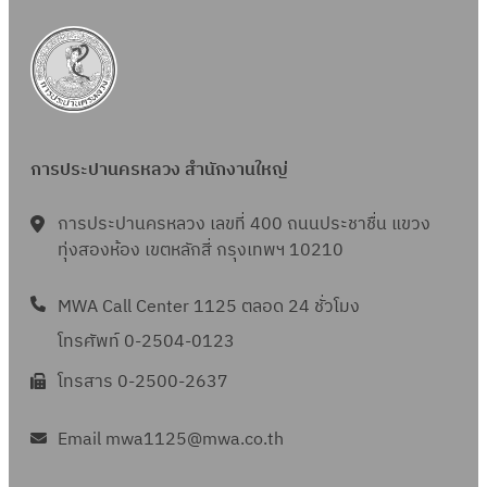
การประปานครหลวง สำนักงานใหญ่
การประปานครหลวง เลขที่ 400 ถนนประชาชื่น แขวง
ทุ่งสองห้อง เขตหลักสี่ กรุงเทพฯ 10210
MWA Call Center 1125 ตลอด 24 ชั่วโมง
โทรศัพท์ 0-2504-0123
โทรสาร 0-2500-2637
Email mwa1125@mwa.co.th