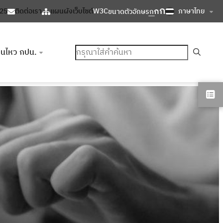
ก
ก
ภาษาไทย
125
ติดต่อเรา
แผนผังเว็บไซต์
W3C
ขนาดตัวอักษร
ก
ค้นหา
อนไหว กปน.