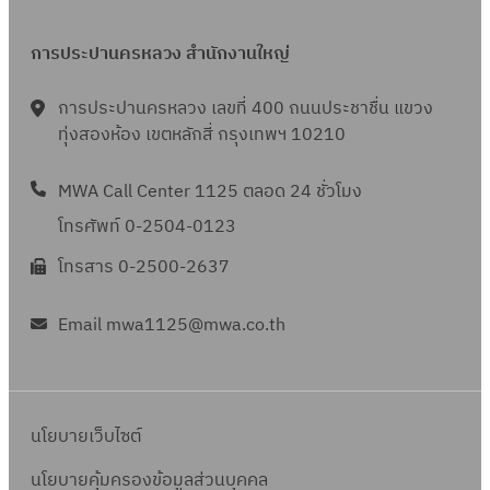
การประปานครหลวง สำนักงานใหญ่
การประปานครหลวง เลขที่ 400 ถนนประชาชื่น แขวง
ทุ่งสองห้อง เขตหลักสี่ กรุงเทพฯ 10210
MWA Call Center 1125 ตลอด 24 ชั่วโมง
โทรศัพท์ 0-2504-0123
โทรสาร 0-2500-2637
Email mwa1125@mwa.co.th
นโยบายเว็บไซต์
นโยบายคุ้มครองข้อมูลส่วนบุคคล