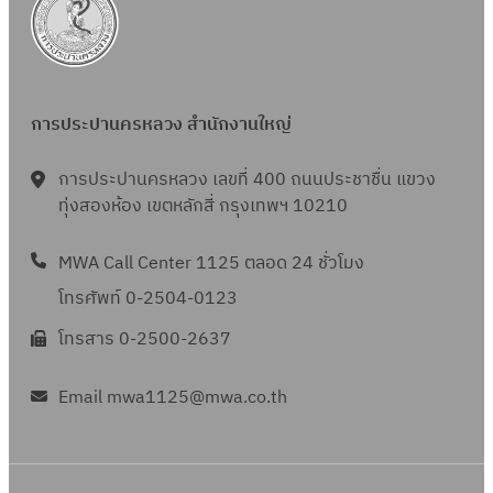
การประปานครหลวง สำนักงานใหญ่
การประปานครหลวง เลขที่ 400 ถนนประชาชื่น แขวง
ทุ่งสองห้อง เขตหลักสี่ กรุงเทพฯ 10210
MWA Call Center 1125 ตลอด 24 ชั่วโมง
โทรศัพท์ 0-2504-0123
โทรสาร 0-2500-2637
Email mwa1125@mwa.co.th