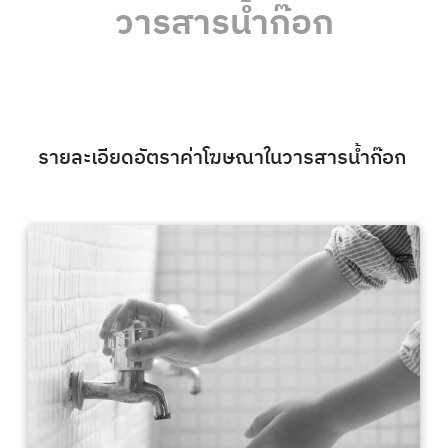
วารสารน้ำก๊อก
รายละเอียดอัตราค่าโฆษณาในวารสารน้ำก๊อก