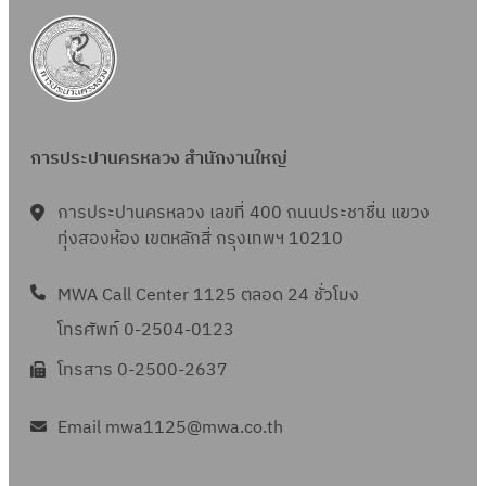
การประปานครหลวง สำนักงานใหญ่
การประปานครหลวง เลขที่ 400 ถนนประชาชื่น แขวง
ทุ่งสองห้อง เขตหลักสี่ กรุงเทพฯ 10210
MWA Call Center 1125 ตลอด 24 ชั่วโมง
โทรศัพท์ 0-2504-0123
โทรสาร 0-2500-2637
Email mwa1125@mwa.co.th